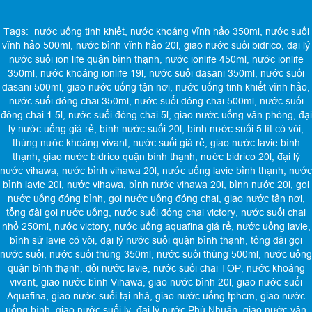
Tags:
nước uống tinh khiết
,
nước khoáng vĩnh hảo 350ml
,
nước suối
vĩnh hảo 500ml
,
nước bình vĩnh hảo 20l
,
giao nước suối bidrico
,
đại lý
nước suối ion life quận bình thạnh
,
nước ionlife 450ml
,
nước ionlife
350ml
,
nước khoáng ionlife 19l
,
nước suối dasani 350ml
,
nước suối
dasani 500ml
,
giao nước uống tận nơi
,
nước uống tinh khiết vĩnh hảo
,
nước suối đóng chai 350ml
,
nước suối đóng chai 500ml
,
nước suối
đóng chai 1.5l
,
nước suối đóng chai 5l
,
giao nước uống văn phòng
,
đại
lý nước uống giá rẻ
,
bình nước suối 20l
,
bình nước suối 5 lít có vòi
,
thùng nước khoáng vivant
,
nước suối giá rẻ
,
giao nước lavie bình
thạnh
,
giao nước bidrico quận bình thạnh
,
nước bidrico 20l
,
đại lý
nước vihawa
,
nước bình vihawa 20l
,
nước uống lavie bình thạnh
,
nước
bình lavie 20l
,
nước vihawa
,
bình nước vihawa 20l
,
bình nước 20l
,
gọi
nước uống đóng bình
,
gọi nước uống đóng chai
,
giao nước tận nơi
,
tổng đài gọi nước uống
,
nước suối đóng chai victory
,
nước suối chai
nhỏ 250ml
,
nước victory
,
nước uống aquafina giá rẻ
,
nước uống lavie
,
bình sứ lavie có vòi
,
đại lý nước suối quận bình thạnh
,
tổng đài gọi
nước suối
,
nước suối thùng 350ml
,
nước suối thùng 500ml
,
nước uống
quận bình thạnh
,
đổi nước lavie
,
nước suối chai TOP
,
nước khoáng
vivant
,
giao nước bình Vihawa
,
giao nước bình 20l
,
giao nước suối
Aquafina
,
giao nước suối tại nhà
,
giao nước uống tphcm
,
giao nước
uống bình
,
giao nước suối ly
,
đại lý nước Phú Nhuận
,
giao nước văn