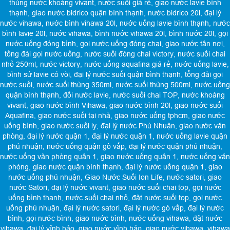
thùng nước khoáng vivant
,
nước suối giá rẻ
,
giao nước lavie bình
thạnh
,
giao nước bidrico quận bình thạnh
,
nước bidrico 20l
,
đại lý
nước vihawa
,
nước bình vihawa 20l
,
nước uống lavie bình thạnh
,
nước
bình lavie 20l
,
nước vihawa
,
bình nước vihawa 20l
,
bình nước 20l
,
gọi
nước uống đóng bình
,
gọi nước uống đóng chai
,
giao nước tận nơi
,
tổng đài gọi nước uống
,
nước suối đóng chai victory
,
nước suối chai
nhỏ 250ml
,
nước victory
,
nước uống aquafina giá rẻ
,
nước uống lavie
,
bình sứ lavie có vòi
,
đại lý nước suối quận bình thạnh
,
tổng đài gọi
nước suối
,
nước suối thùng 350ml
,
nước suối thùng 500ml
,
nước uống
quận bình thạnh
,
đổi nước lavie
,
nước suối chai TOP
,
nước khoáng
vivant
,
giao nước bình Vihawa
,
giao nước bình 20l
,
giao nước suối
Aquafina
,
giao nước suối tại nhà
,
giao nước uống tphcm
,
giao nước
uống bình
,
giao nước suối ly
,
đại lý nước Phú Nhuận
,
giao nước văn
phòng
,
đại lý nước quận 1
,
đại lý nước quận 1
,
nước uống lavie quận
phú nhuận
,
nước uống quận gò vấp
,
đại lý nước quận phú nhuận
,
nước uống văn phòng quận 1
,
giao nước uống quận 1
,
nước uống văn
phòng
,
giao nước quận bình thạnh
,
đại lý nước uống quận 1
,
giao
nước uống phú nhuận
,
Giao Nước Suối Ion Life
,
nước satori
,
giao
nước Satori
,
đại lý nước vivant
,
giao nước suối chai top
,
gọi nước
uống bình thạnh
,
nước suối chai nhỏ
,
đặt nước suối top
,
gọi nước
uống phú nhuận
,
đại lý nước satori
,
đại lý nước gò vấp
,
đại lý nước
bình
,
gọi nước bình
,
giao nước bình
,
nước uống vihawa
,
đặt nước
vihawa
,
đại lý vĩnh hảo
,
giao nước vĩnh hảo
,
giao nước vihawa
,
vihawa