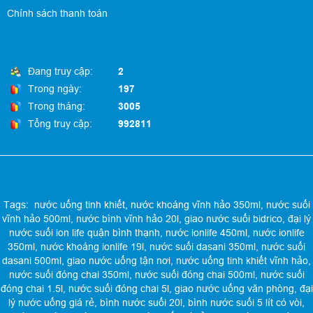
Chính sách thanh toán
Đang truy cập:
2
Trong ngày:
197
Trong tháng:
3005
Tổng truy cập:
992811
Tags:
nước uống tinh khiết
,
nước khoáng vĩnh hảo 350ml
,
nước suối
vĩnh hảo 500ml
,
nước bình vĩnh hảo 20l
,
giao nước suối bidrico
,
đại lý
nước suối ion life quận bình thạnh
,
nước ionlife 450ml
,
nước ionlife
350ml
,
nước khoáng ionlife 19l
,
nước suối dasani 350ml
,
nước suối
dasani 500ml
,
giao nước uống tận nơi
,
nước uống tinh khiết vĩnh hảo
,
nước suối đóng chai 350ml
,
nước suối đóng chai 500ml
,
nước suối
đóng chai 1.5l
,
nước suối đóng chai 5l
,
giao nước uống văn phòng
,
đại
lý nước uống giá rẻ
,
bình nước suối 20l
,
bình nước suối 5 lít có vòi
,