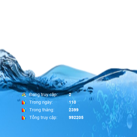
Đang truy cập:
2
Trong ngày:
110
Trong tháng:
2399
Tổng truy cập:
992205