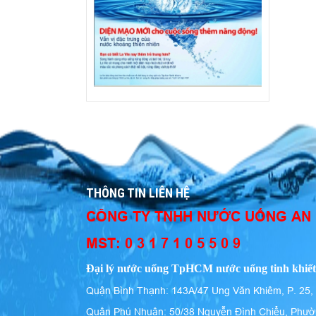
THÔNG TIN LIÊN HỆ
CÔNG TY TNHH NƯỚC UỐNG AN
MST: 0 3 1 7 1 0 5 5 0 9
Đại lý nước uống TpHCM nước uống tinh khiết
Quận Bình Thạnh: 143A/47 Ung Văn Khiêm, P. 25,
Quận Phú Nhuận: 50/38 Nguyễn Đình Chiểu, Phườ