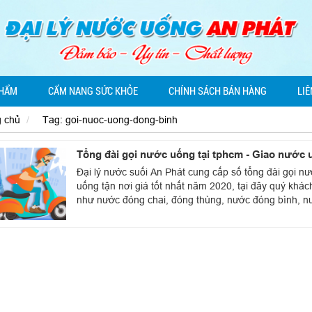
PHẨM
CẨM NANG SỨC KHỎE
CHÍNH SÁCH BÁN HÀNG
LIÊ
g chủ
Tag: goi-nuoc-uong-dong-binh
Tổng đài gọi nước uống tại tphcm - Giao nước u
Đại lý nước suối An Phát cung cấp số tổng đài gọi n
uống tận nơi giá tốt nhất năm 2020, tại đây quý khá
như nước đóng chai, đóng thùng, nước đóng bình, nư