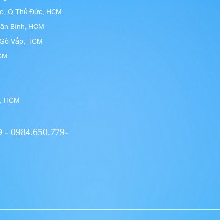
họ, Q.Thủ Đức, HCM
Tân Bình, HCM
n Gò Vấp, HCM
HCM
9, HCM
 - 0984.650.779-