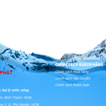
CHÍNH SÁCH KHÁCH HÀNG
 PHÁT
Chính sách mua hàng
Chính sách vận chuyện
Chính sách thanh toán
| đại lý nước uống
 Q. Bình Thạnh, HCM
ng 3, Q. Phú Nhuận, HCM