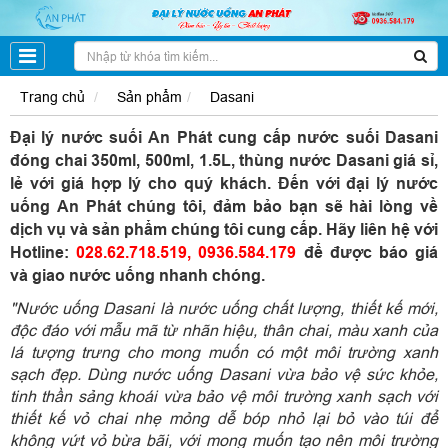
Trang chủ
Sản phẩm
Dasani
Đại lý nước suối An Phát cung cấp nước suối Dasani
đóng chai 350ml, 500ml, 1.5L, thùng nước Dasani giá sỉ,
lẻ với giá hợp lý cho quý khách. Đến với đại lý nước
uống An Phát chúng tôi, đảm bảo bạn sẽ hài lòng về
dịch vụ và sản phẩm chúng tôi cung cấp. Hãy liên hệ với
Hotline:
028.62.718.519, 0936.584.179
để được báo giá
và giao nước uống nhanh chóng.
"Nước uống Dasani là nước uống chất lượng, thiết kế mới,
độc đáo với mẫu mã từ nhãn hiệu, thân chai, màu xanh của
lá tượng trưng cho mong muốn có một môi trường xanh
sạch đẹp. Dùng nước uống Dasani vừa bảo vệ sức khỏe,
tinh thần sảng khoái vừa bảo vệ môi trường xanh sạch với
thiết kế vỏ chai nhẹ mỏng dễ bóp nhỏ lại bỏ vào túi để
không vứt vỏ bừa bãi, với mong muốn tạo nên môi trường