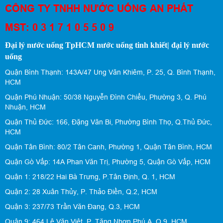
CÔNG TY TNHH NƯỚC UỐNG AN PHÁT
MST: 0 3 1 7 1 0 5 5 0 9
Đại lý nước uống TpHCM nước uống tinh khiết| đại lý nước
uống
Quận Bình Thạnh: 143A/47 Ung Văn Khiêm, P. 25, Q. Bình Thạnh,
HCM
Quận Phú Nhuận: 50/38 Nguyễn Đình Chiểu, Phường 3, Q. Phú
Nhuận, HCM
Quận Thủ Đức: 166, Đặng Văn Bi, Phường Bình Thọ, Q.Thủ Đức,
HCM
Quận Tân Bình: 80/2 Tân Canh, Phường 1, Quận Tân Bình, HCM
Quận Gò Vấp: 14A Phan Văn Trị, Phường 5, Quận Gò Vấp, HCM
Quận 1: 218/22 Hai Bà Trưng, P.Tân Định, Q. 1, HCM
Quận 2: 28 Xuân Thủy, P. Thảo Điền, Q.2, HCM
Quận 3: 237/73 Trần Văn Đang, Q.3, HCM
Quận 9: 464 Lê Văn Việt, P. Tăng Nhơn Phú A, Q.9, HCM