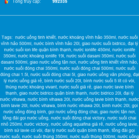
Tổng truy cập:
992335
Tags:
nước uống tinh khiết
,
nước khoáng vĩnh hảo 350ml
,
nước suối
vĩnh hảo 500ml
,
nước bình vĩnh hảo 20l
,
giao nước suối bidrico
,
đại lý
nước suối ion life quận bình thạnh
,
nước ionlife 450ml
,
nước ionlife
350ml
,
nước khoáng ionlife 19l
,
nước suối dasani 350ml
,
nước suối
dasani 500ml
,
giao nước uống tận nơi
,
nước uống tinh khiết vĩnh hảo
,
nước suối đóng chai 350ml
,
nước suối đóng chai 500ml
,
nước suối
đóng chai 1.5l
,
nước suối đóng chai 5l
,
giao nước uống văn phòng
,
đại
lý nước uống giá rẻ
,
bình nước suối 20l
,
bình nước suối 5 lít có vòi
,
thùng nước khoáng vivant
,
nước suối giá rẻ
,
giao nước lavie bình
thạnh
,
giao nước bidrico quận bình thạnh
,
nước bidrico 20l
,
đại lý
nước vihawa
,
nước bình vihawa 20l
,
nước uống lavie bình thạnh
,
nước
bình lavie 20l
,
nước vihawa
,
bình nước vihawa 20l
,
bình nước 20l
,
gọi
nước uống đóng bình
,
gọi nước uống đóng chai
,
giao nước tận nơi
,
tổng đài gọi nước uống
,
nước suối đóng chai victory
,
nước suối chai
nhỏ 250ml
,
nước victory
,
nước uống aquafina giá rẻ
,
nước uống lavie
,
bình sứ lavie có vòi
,
đại lý nước suối quận bình thạnh
,
tổng đài gọi
nước suối
,
nước suối thùng 350ml
,
nước suối thùng 500ml
,
nước uống