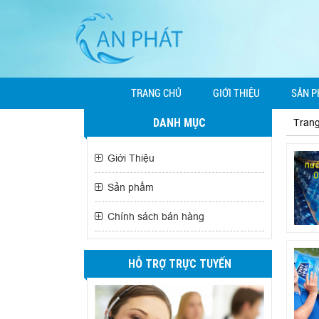
TRANG CHỦ
GIỚI THIỆU
SẢN 
DANH MỤC
Tran
Giới Thiệu
Sản phẩm
Chính sách bán hàng
HỖ TRỢ TRỰC TUYẾN