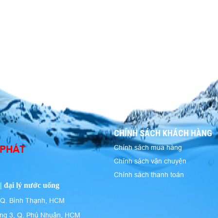
CHÍNH SÁCH KHÁCH HÀNG
 PHÁT
Chính sách mua hàng
Chính sách vận chuyện
Chính sách thanh toán
| đại lý nước uống
 Q. Bình Thạnh, HCM
ng 3, Q. Phú Nhuận, HCM