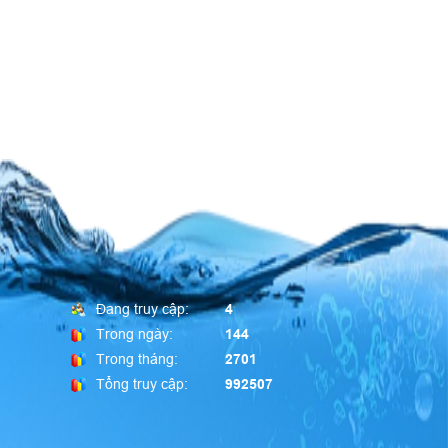
Đang truy cập:
4
Trong ngày:
144
Trong tháng:
2701
Tổng truy cập:
992507