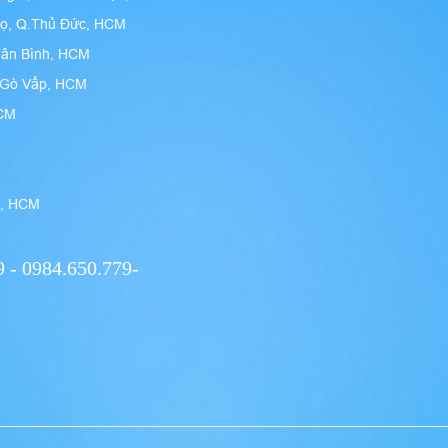
họ, Q.Thủ Đức, HCM
Tân Bình, HCM
n Gò Vấp, HCM
HCM
9, HCM
 - 0984.650.779-