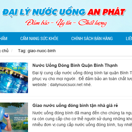
PHẨM
CẨM NANG SỨC KHỎE
CHÍNH SÁCH BÁN HÀNG
LIÊ
g chủ
Tag: giao-nuoc-binh
Nước Uống Đóng Bình Quận Bình Thạnh
Đại lý cung cấp nước uống đóng bình tại quận Bình T
phục vụ cho mọi người . Để đảm bảo an toàn chất lư
webiste : dailynuocsuoi.net nhé.
Giao nước uống đóng bình tận nhà giá rẻ
Nước uống đóng bình đã mang đến cho chúng ta ngu
ra còn cung cấp cho cơ thể người sử dụng những kho
nhiều đơn vị cung cấp nước uống đóng bình, tuy nhiê