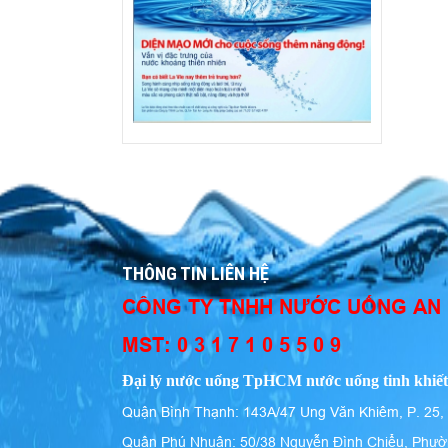
THÔNG TIN LIÊN HỆ
CÔNG TY TNHH NƯỚC UỐNG AN
MST: 0 3 1 7 1 0 5 5 0 9
Đại lý nước uống TpHCM nước uống tinh khiết
Quận Bình Thạnh: 143A/47 Ung Văn Khiêm, P. 25,
Quận Phú Nhuận: 50/38 Nguyễn Đình Chiểu, Phườ