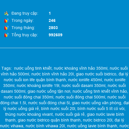
Đang truy cập:
1
Trong ngày:
246
Trong tháng:
2803
Tổng truy cập:
992609
Tags:
nước uống tinh khiết
,
nước khoáng vĩnh hảo 350ml
,
nước suối
vĩnh hảo 500ml
,
nước bình vĩnh hảo 20l
,
giao nước suối bidrico
,
đại lý
nước suối ion life quận bình thạnh
,
nước ionlife 450ml
,
nước ionlife
350ml
,
nước khoáng ionlife 19l
,
nước suối dasani 350ml
,
nước suối
dasani 500ml
,
giao nước uống tận nơi
,
nước uống tinh khiết vĩnh hảo
,
nước suối đóng chai 350ml
,
nước suối đóng chai 500ml
,
nước suối
đóng chai 1.5l
,
nước suối đóng chai 5l
,
giao nước uống văn phòng
,
đại
lý nước uống giá rẻ
,
bình nước suối 20l
,
bình nước suối 5 lít có vòi
,
thùng nước khoáng vivant
,
nước suối giá rẻ
,
giao nước lavie bình
thạnh
,
giao nước bidrico quận bình thạnh
,
nước bidrico 20l
,
đại lý
nước vihawa
,
nước bình vihawa 20l
,
nước uống lavie bình thạnh
,
nước