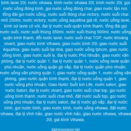
bình lavie 20l
,
nước vihawa
,
bình nước vihawa 20l
,
bình nước 20l
,
gọi
nước uống đóng bình
,
gọi nước uống đóng chai
,
giao nước tận nơi
,
tổng đài gọi nước uống
,
nước suối đóng chai victory
,
nước suối chai
nhỏ 250ml
,
nước victory
,
nước uống aquafina giá rẻ
,
nước uống lavie
,
bình sứ lavie có vòi
,
đại lý nước suối quận bình thạnh
,
tổng đài gọi
nước suối
,
nước suối thùng 350ml
,
nước suối thùng 500ml
,
nước uống
quận bình thạnh
,
đổi nước lavie
,
nước suối chai TOP
,
nước khoáng
vivant
,
giao nước bình Vihawa
,
giao nước bình 20l
,
giao nước suối
Aquafina
,
giao nước suối tại nhà
,
giao nước uống tphcm
,
giao nước
uống bình
,
giao nước suối ly
,
đại lý nước Phú Nhuận
,
giao nước văn
phòng
,
đại lý nước quận 1
,
đại lý nước quận 1
,
nước uống lavie quận
phú nhuận
,
nước uống quận gò vấp
,
đại lý nước quận phú nhuận
,
nước uống văn phòng quận 1
,
giao nước uống quận 1
,
nước uống văn
phòng
,
giao nước quận bình thạnh
,
đại lý nước uống quận 1
,
giao
nước uống phú nhuận
,
Giao Nước Suối Ion Life
,
nước satori
,
giao
nước Satori
,
đại lý nước vivant
,
giao nước suối chai top
,
gọi nước
uống bình thạnh
,
nước suối chai nhỏ
,
đặt nước suối top
,
gọi nước
uống phú nhuận
,
đại lý nước satori
,
đại lý nước gò vấp
,
đại lý nước
bình
,
gọi nước bình
,
giao nước bình
,
nước uống vihawa
,
đặt nước
vihawa
,
đại lý vĩnh hảo
,
giao nước vĩnh hảo
,
giao nước vihawa
,
vihawa
20l
,
giá bình Vihawa
,
dailynuocsuoi.net