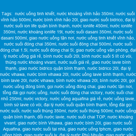
Tags:
nước uống tinh khiết
,
nước khoáng vĩnh hảo 350ml
,
nước suối
vĩnh hảo 500ml
,
nước bình vĩnh hảo 20l
,
giao nước suối bidrico
,
đại lý
nước suối ion life quận bình thạnh
,
nước ionlife 450ml
,
nước ionlife
350ml
,
nước khoáng ionlife 19l
,
nước suối dasani 350ml
,
nước suối
dasani 500ml
,
giao nước uống tận nơi
,
nước uống tinh khiết vĩnh hảo
,
nước suối đóng chai 350ml
,
nước suối đóng chai 500ml
,
nước suối
đóng chai 1.5l
,
nước suối đóng chai 5l
,
giao nước uống văn phòng
,
đại
lý nước uống giá rẻ
,
bình nước suối 20l
,
bình nước suối 5 lít có vòi
,
thùng nước khoáng vivant
,
nước suối giá rẻ
,
giao nước lavie bình
thạnh
,
giao nước bidrico quận bình thạnh
,
nước bidrico 20l
,
đại lý
nước vihawa
,
nước bình vihawa 20l
,
nước uống lavie bình thạnh
,
nước
bình lavie 20l
,
nước vihawa
,
bình nước vihawa 20l
,
bình nước 20l
,
gọi
nước uống đóng bình
,
gọi nước uống đóng chai
,
giao nước tận nơi
,
tổng đài gọi nước uống
,
nước suối đóng chai victory
,
nước suối chai
nhỏ 250ml
,
nước victory
,
nước uống aquafina giá rẻ
,
nước uống lavie
,
bình sứ lavie có vòi
,
đại lý nước suối quận bình thạnh
,
tổng đài gọi
nước suối
,
nước suối thùng 350ml
,
nước suối thùng 500ml
,
nước uống
quận bình thạnh
,
đổi nước lavie
,
nước suối chai TOP
,
nước khoáng
vivant
,
giao nước bình Vihawa
,
giao nước bình 20l
,
giao nước suối
Aquafina
,
giao nước suối tại nhà
,
giao nước uống tphcm
,
giao nước
uống bình
,
giao nước suối ly
,
đại lý nước Phú Nhuận
,
giao nước văn