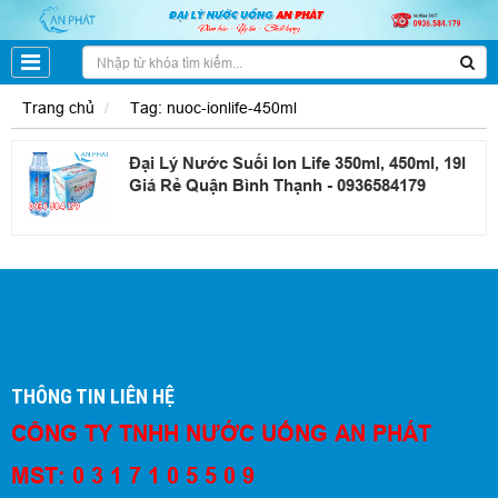
Trang chủ
Tag: nuoc-ionlife-450ml
Đại Lý Nước Suối Ion Life 350ml, 450ml, 19l
Giá Rẻ Quận Bình Thạnh - 0936584179
THÔNG TIN LIÊN HỆ
CÔNG TY TNHH NƯỚC UỐNG AN PHÁT
MST: 0 3 1 7 1 0 5 5 0 9