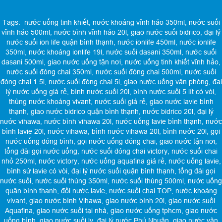
Tags:
nước uống tinh khiết
,
nước khoáng vĩnh hảo 350ml
,
nước suối
vĩnh hảo 500ml
,
nước bình vĩnh hảo 20l
,
giao nước suối bidrico
,
đại lý
nước suối ion life quận bình thạnh
,
nước ionlife 450ml
,
nước ionlife
350ml
,
nước khoáng ionlife 19l
,
nước suối dasani 350ml
,
nước suối
dasani 500ml
,
giao nước uống tận nơi
,
nước uống tinh khiết vĩnh hảo
,
nước suối đóng chai 350ml
,
nước suối đóng chai 500ml
,
nước suối
đóng chai 1.5l
,
nước suối đóng chai 5l
,
giao nước uống văn phòng
,
đại
lý nước uống giá rẻ
,
bình nước suối 20l
,
bình nước suối 5 lít có vòi
,
thùng nước khoáng vivant
,
nước suối giá rẻ
,
giao nước lavie bình
thạnh
,
giao nước bidrico quận bình thạnh
,
nước bidrico 20l
,
đại lý
nước vihawa
,
nước bình vihawa 20l
,
nước uống lavie bình thạnh
,
nước
bình lavie 20l
,
nước vihawa
,
bình nước vihawa 20l
,
bình nước 20l
,
gọi
nước uống đóng bình
,
gọi nước uống đóng chai
,
giao nước tận nơi
,
tổng đài gọi nước uống
,
nước suối đóng chai victory
,
nước suối chai
nhỏ 250ml
,
nước victory
,
nước uống aquafina giá rẻ
,
nước uống lavie
,
bình sứ lavie có vòi
,
đại lý nước suối quận bình thạnh
,
tổng đài gọi
nước suối
,
nước suối thùng 350ml
,
nước suối thùng 500ml
,
nước uống
quận bình thạnh
,
đổi nước lavie
,
nước suối chai TOP
,
nước khoáng
vivant
,
giao nước bình Vihawa
,
giao nước bình 20l
,
giao nước suối
Aquafina
,
giao nước suối tại nhà
,
giao nước uống tphcm
,
giao nước
uống bình
,
giao nước suối ly
,
đại lý nước Phú Nhuận
,
giao nước văn