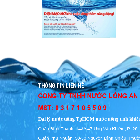
THÔNG TIN LIÊN HỆ
CÔNG TY TNHH NƯỚC UỐNG AN
MST: 0 3 1 7 1 0 5 5 0 9
Đại lý nước uống TpHCM nước uống tinh khiết
Quận Bình Thạnh: 143A/47 Ung Văn Khiêm, P. 25,
Quận Phú Nhuận: 50/38 Nguyễn Đình Chiểu, Phườ