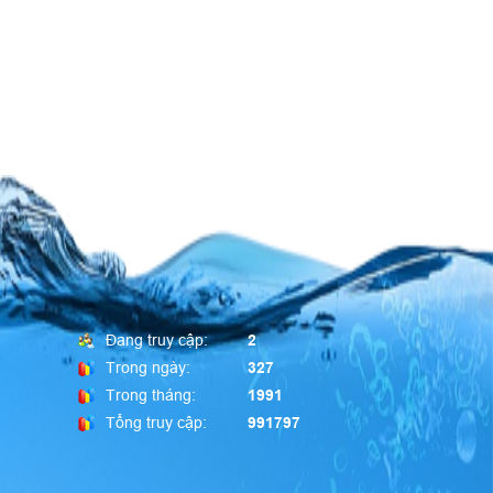
Đang truy cập:
2
Trong ngày:
327
Trong tháng:
1991
Tổng truy cập:
991797