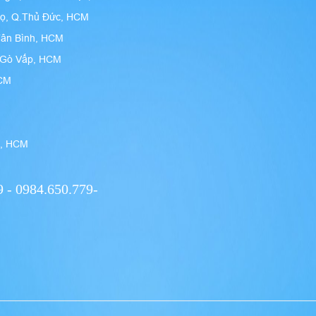
họ, Q.Thủ Đức, HCM
Tân Bình, HCM
n Gò Vấp, HCM
HCM
9, HCM
 - 0984.650.779-