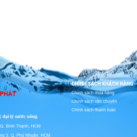
CHÍNH SÁCH KHÁCH HÀNG
 PHÁT
Chính sách mua hàng
Chính sách vận chuyện
Chính sách thanh toán
| đại lý nước uống
 Q. Bình Thạnh, HCM
ng 3, Q. Phú Nhuận, HCM