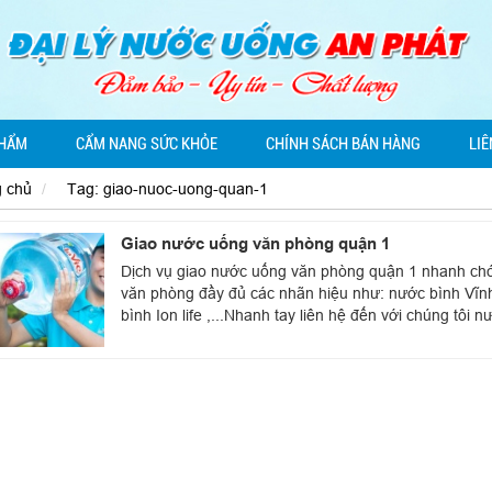
PHẨM
CẨM NANG SỨC KHỎE
CHÍNH SÁCH BÁN HÀNG
LIÊ
g chủ
Tag: giao-nuoc-uong-quan-1
Giao nước uống văn phòng quận 1
Dịch vụ giao nước uống văn phòng quận 1 nhanh chón
văn phòng đầy đủ các nhãn hiệu như: nước bình Vĩnh
bình Ion life ,...Nhanh tay liên hệ đến với chúng tôi 