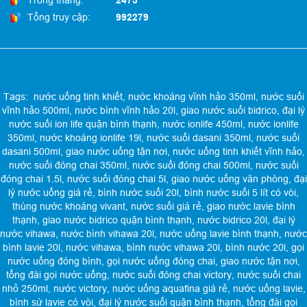
Trong tháng:
2473
Tổng truy cập:
992279
Tags:
nước uống tinh khiết
,
nước khoáng vĩnh hảo 350ml
,
nước suối
vĩnh hảo 500ml
,
nước bình vĩnh hảo 20l
,
giao nước suối bidrico
,
đại lý
nước suối ion life quận bình thạnh
,
nước ionlife 450ml
,
nước ionlife
350ml
,
nước khoáng ionlife 19l
,
nước suối dasani 350ml
,
nước suối
dasani 500ml
,
giao nước uống tận nơi
,
nước uống tinh khiết vĩnh hảo
,
nước suối đóng chai 350ml
,
nước suối đóng chai 500ml
,
nước suối
đóng chai 1.5l
,
nước suối đóng chai 5l
,
giao nước uống văn phòng
,
đại
lý nước uống giá rẻ
,
bình nước suối 20l
,
bình nước suối 5 lít có vòi
,
thùng nước khoáng vivant
,
nước suối giá rẻ
,
giao nước lavie bình
thạnh
,
giao nước bidrico quận bình thạnh
,
nước bidrico 20l
,
đại lý
nước vihawa
,
nước bình vihawa 20l
,
nước uống lavie bình thạnh
,
nước
bình lavie 20l
,
nước vihawa
,
bình nước vihawa 20l
,
bình nước 20l
,
gọi
nước uống đóng bình
,
gọi nước uống đóng chai
,
giao nước tận nơi
,
tổng đài gọi nước uống
,
nước suối đóng chai victory
,
nước suối chai
nhỏ 250ml
,
nước victory
,
nước uống aquafina giá rẻ
,
nước uống lavie
,
bình sứ lavie có vòi
,
đại lý nước suối quận bình thạnh
,
tổng đài gọi