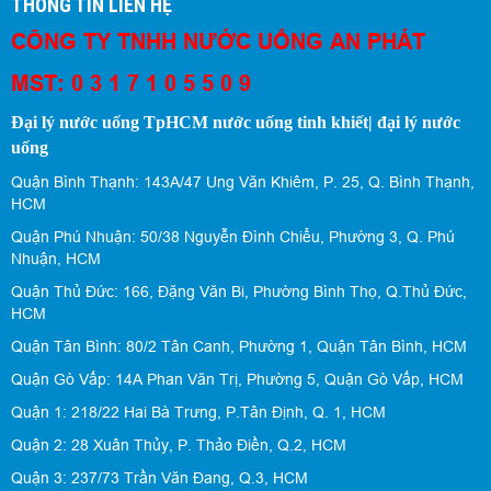
THÔNG TIN LIÊN HỆ
CÔNG TY TNHH NƯỚC UỐNG AN PHÁT
MST: 0 3 1 7 1 0 5 5 0 9
Đại lý nước uống TpHCM nước uống tinh khiết| đại lý nước
uống
Quận Bình Thạnh: 143A/47 Ung Văn Khiêm, P. 25, Q. Bình Thạnh,
HCM
Quận Phú Nhuận: 50/38 Nguyễn Đình Chiểu, Phường 3, Q. Phú
Nhuận, HCM
Quận Thủ Đức: 166, Đặng Văn Bi, Phường Bình Thọ, Q.Thủ Đức,
HCM
Quận Tân Bình: 80/2 Tân Canh, Phường 1, Quận Tân Bình, HCM
Quận Gò Vấp: 14A Phan Văn Trị, Phường 5, Quận Gò Vấp, HCM
Quận 1: 218/22 Hai Bà Trưng, P.Tân Định, Q. 1, HCM
Quận 2: 28 Xuân Thủy, P. Thảo Điền, Q.2, HCM
Quận 3: 237/73 Trần Văn Đang, Q.3, HCM