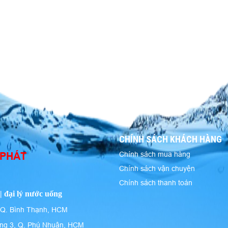
CHÍNH SÁCH KHÁCH HÀNG
 PHÁT
Chính sách mua hàng
Chính sách vận chuyện
Chính sách thanh toán
| đại lý nước uống
 Q. Bình Thạnh, HCM
ng 3, Q. Phú Nhuận, HCM