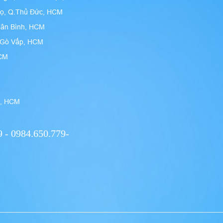
họ, Q.Thủ Đức, HCM
Tân Bình, HCM
n Gò Vấp, HCM
HCM
9, HCM
 - 0984.650.779-