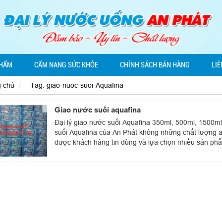
PHẨM
CẨM NANG SỨC KHỎE
CHÍNH SÁCH BÁN HÀNG
LIÊ
g chủ
Tag: giao-nuoc-suoi-Aquafina
Giao nước suối aquafina
Đại lý giao nước suối Aquafina 350ml, 500ml, 1500m
suối Aquafina của An Phát không những chất lượng a
được khách hàng tin dùng và lựa chọn nhiều sản phẩm