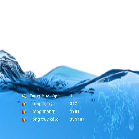
Đang truy cập:
1
Trong ngày:
317
Trong tháng:
1981
Tổng truy cập:
991787