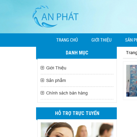
TRANG CHỦ
GIỚI THIỆU
SẢN 
DANH MỤC
Tran
Giới Thiệu
Sản phẩm
Chính sách bán hàng
HỖ TRỢ TRỰC TUYẾN