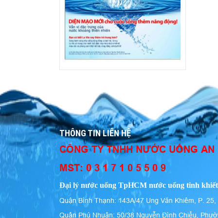
THÔNG TIN LIÊN HỆ
CÔNG TY TNHH NƯỚC UỐNG AN
MST: 0 3 1 7 1 0 5 5 0 9
Đại lý nước uống TpHCM nước uống tinh khiết
Quận Bình Thạnh: 143A/47 Ung Văn Khiêm, P. 25,
Quận Phú Nhuận: 50/38 Nguyễn Đình Chiểu, Phườ