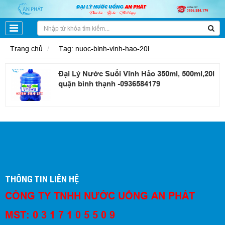
Trang chủ
Tag: nuoc-binh-vinh-hao-20l
Đại Lý Nước Suối Vĩnh Hảo 350ml, 500ml,20l
quận bình thạnh -0936584179
THÔNG TIN LIÊN HỆ
CÔNG TY TNHH NƯỚC UỐNG AN PHÁT
MST: 0 3 1 7 1 0 5 5 0 9