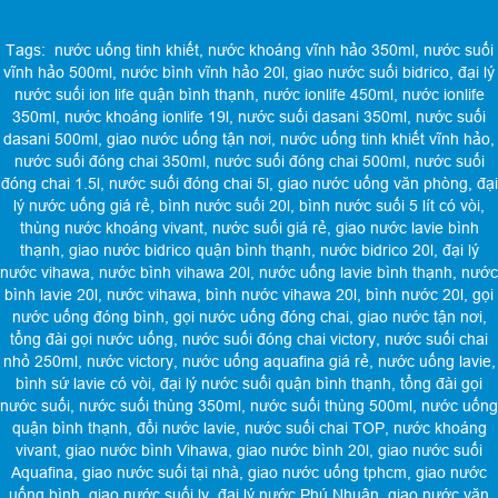
Tags:
nước uống tinh khiết
,
nước khoáng vĩnh hảo 350ml
,
nước suối
vĩnh hảo 500ml
,
nước bình vĩnh hảo 20l
,
giao nước suối bidrico
,
đại lý
nước suối ion life quận bình thạnh
,
nước ionlife 450ml
,
nước ionlife
350ml
,
nước khoáng ionlife 19l
,
nước suối dasani 350ml
,
nước suối
dasani 500ml
,
giao nước uống tận nơi
,
nước uống tinh khiết vĩnh hảo
,
nước suối đóng chai 350ml
,
nước suối đóng chai 500ml
,
nước suối
đóng chai 1.5l
,
nước suối đóng chai 5l
,
giao nước uống văn phòng
,
đại
lý nước uống giá rẻ
,
bình nước suối 20l
,
bình nước suối 5 lít có vòi
,
thùng nước khoáng vivant
,
nước suối giá rẻ
,
giao nước lavie bình
thạnh
,
giao nước bidrico quận bình thạnh
,
nước bidrico 20l
,
đại lý
nước vihawa
,
nước bình vihawa 20l
,
nước uống lavie bình thạnh
,
nước
bình lavie 20l
,
nước vihawa
,
bình nước vihawa 20l
,
bình nước 20l
,
gọi
nước uống đóng bình
,
gọi nước uống đóng chai
,
giao nước tận nơi
,
tổng đài gọi nước uống
,
nước suối đóng chai victory
,
nước suối chai
nhỏ 250ml
,
nước victory
,
nước uống aquafina giá rẻ
,
nước uống lavie
,
bình sứ lavie có vòi
,
đại lý nước suối quận bình thạnh
,
tổng đài gọi
nước suối
,
nước suối thùng 350ml
,
nước suối thùng 500ml
,
nước uống
quận bình thạnh
,
đổi nước lavie
,
nước suối chai TOP
,
nước khoáng
vivant
,
giao nước bình Vihawa
,
giao nước bình 20l
,
giao nước suối
Aquafina
,
giao nước suối tại nhà
,
giao nước uống tphcm
,
giao nước
uống bình
,
giao nước suối ly
,
đại lý nước Phú Nhuận
,
giao nước văn