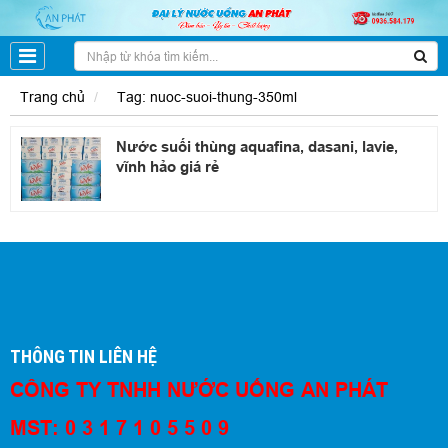
Trang chủ
Tag: nuoc-suoi-thung-350ml
Nước suối thùng aquafina, dasani, lavie,
vĩnh hảo giá rẻ
THÔNG TIN LIÊN HỆ
CÔNG TY TNHH NƯỚC UỐNG AN PHÁT
MST: 0 3 1 7 1 0 5 5 0 9