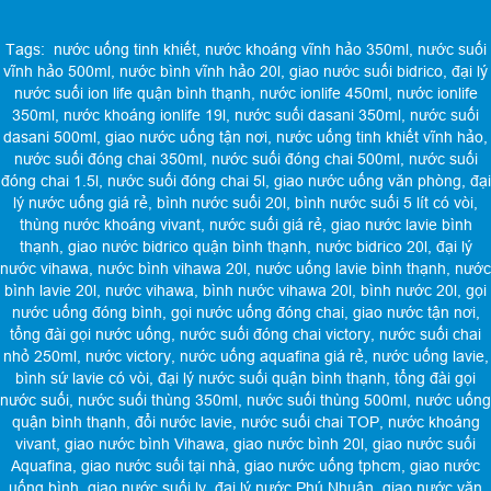
Tags:
nước uống tinh khiết
,
nước khoáng vĩnh hảo 350ml
,
nước suối
vĩnh hảo 500ml
,
nước bình vĩnh hảo 20l
,
giao nước suối bidrico
,
đại lý
nước suối ion life quận bình thạnh
,
nước ionlife 450ml
,
nước ionlife
350ml
,
nước khoáng ionlife 19l
,
nước suối dasani 350ml
,
nước suối
dasani 500ml
,
giao nước uống tận nơi
,
nước uống tinh khiết vĩnh hảo
,
nước suối đóng chai 350ml
,
nước suối đóng chai 500ml
,
nước suối
đóng chai 1.5l
,
nước suối đóng chai 5l
,
giao nước uống văn phòng
,
đại
lý nước uống giá rẻ
,
bình nước suối 20l
,
bình nước suối 5 lít có vòi
,
thùng nước khoáng vivant
,
nước suối giá rẻ
,
giao nước lavie bình
thạnh
,
giao nước bidrico quận bình thạnh
,
nước bidrico 20l
,
đại lý
nước vihawa
,
nước bình vihawa 20l
,
nước uống lavie bình thạnh
,
nước
bình lavie 20l
,
nước vihawa
,
bình nước vihawa 20l
,
bình nước 20l
,
gọi
nước uống đóng bình
,
gọi nước uống đóng chai
,
giao nước tận nơi
,
tổng đài gọi nước uống
,
nước suối đóng chai victory
,
nước suối chai
nhỏ 250ml
,
nước victory
,
nước uống aquafina giá rẻ
,
nước uống lavie
,
bình sứ lavie có vòi
,
đại lý nước suối quận bình thạnh
,
tổng đài gọi
nước suối
,
nước suối thùng 350ml
,
nước suối thùng 500ml
,
nước uống
quận bình thạnh
,
đổi nước lavie
,
nước suối chai TOP
,
nước khoáng
vivant
,
giao nước bình Vihawa
,
giao nước bình 20l
,
giao nước suối
Aquafina
,
giao nước suối tại nhà
,
giao nước uống tphcm
,
giao nước
uống bình
,
giao nước suối ly
,
đại lý nước Phú Nhuận
,
giao nước văn