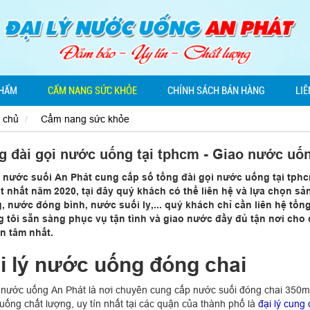
PHẨM
CẨM NANG SỨC KHỎE
CHÍNH SÁCH BÁN HÀNG
LIÊ
 chủ
Cẩm nang sức khỏe
g đài gọi nước uống tại tphcm - Giao nước uống
ý nước suối An Phát cung cấp số tổng đài gọi nước uống tại tph
ốt nhất năm 2020, tại đây quý khách có thể liên hệ và lựa chọn
, nước đóng bình, nước suối ly,... quý khách chỉ cần liên hệ tổn
 tôi sẵn sàng phục vụ tận tình và giao nước đầy đủ tận nơi cho
n tâm nhất.
i lý nước uống đóng chai
ý nước uống An Phát là nơi chuyên cung cấp nước suối đóng chai 350m
uống chất lượng, uy tín nhất tại các quận của thành phố là
đại lý cung