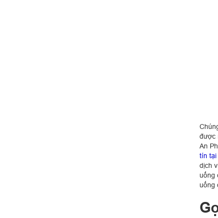
Chúng
được 
An Phá
tín tạ
dịch 
uống 
uống 
Gọ