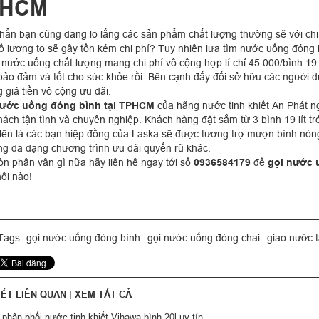
pHCM
hẳn bạn cũng đang lo lắng các sản phẩm chất lượng thường sẽ với chi
ố lượng to sẽ gây tốn kém chi phí? Tuy nhiên lựa tìm nước uống đóng
nước uống chất lượng mang chi phí vô cộng hợp lí chỉ 45.000/bình 19
 bảo đảm và tốt cho sức khỏe rồi. Bên cạnh đấy đối sở hữu các người 
 giá tiền vô cộng ưu đãi.
nước uống đóng bình tại TPHCM
của hãng nước tinh khiết An Phát n
hách tận tình và chuyên nghiệp. Khách hàng đặt sắm từ 3 bình 19 lít tr
lên là các bạn hiệp đồng của Laska sẽ được tương trợ mượn bình nón
ng đa dạng chương trình ưu đãi quyến rũ khác.
òn phân vân gì nữa hãy liên hệ ngay tới số
0936584179
để
gọi nước 
ôi nào!
ags:
gọi nước uống đóng bình
gọi nước uống đóng chai
giao nước t
IẾT LIÊN QUAN |
XEM TẤT CẢ
phân phối nước tinh khiết Vihawa bình 20l uy tín