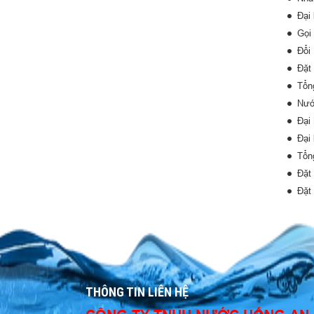
Đại
Gọi
Đổi
Đặt
Tổn
Nướ
Đại
Đại
Tổn
Đặt
Đặt
THÔNG TIN LIÊN HỆ