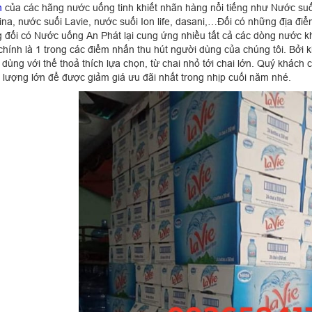
h
của các hãng nước uống tinh khiết nhãn hàng nổi tiếng như Nước su
ina, nước suối Lavie, nước suối Ion life, dasani,…Đối có những địa điể
 đối có Nước uống An Phát lại cung ứng nhiều tất cả các dòng nước k
chính là 1 trong các điểm nhấn thu hút người dùng của chúng tôi. Bởi
dùng với thế thoả thích lựa chọn, từ chai nhỏ tới chai lớn. Quý khách 
ố lượng lớn để được giảm giá ưu đãi nhất trong nhịp cuối năm nhé.