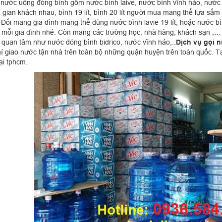
ý nước uống đóng bình gồm nước bình laive, nước bình vĩnh hảo, nước bì
 gian khách nhau, bình 19 lít, bình 20 lít người mua mang thể lựa sắm
 Đối mang gia đình mang thể dùng nước bình lavie 19 lít, hoặc nước bìn
a mỗi gia đình nhé. Còn mang các trường học, nhà hàng, khách sạn ,…
 quan tâm như nước đóng bình bidrico, nước vĩnh hảo,..
Dịch vụ gọi n
hí giao nước tận nhà trên toàn bộ những quận huyện trên toàn quốc. T
ại tphcm.