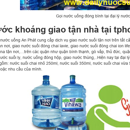
Gọi nước uống đóng bình tại đại lý nước
ớc khoáng giao tận nhà tại tp
ý nước uống An Phát cung cấp dịch vụ giao nước suối tận nơi trên tất 
n nơi, giao nước suối đóng chai lavie, giao nước suối đóng chai ion lif
ina tận nơi,…trên các quận như quận bình thạnh, gò vấp, thủ đức, quậ
nước suối ly, nước uống đóng hộp, giao nước thùng,..Hiện nay tại đại l
gồm: nước suối chai nhỏ 250ml, nước suối 350ml, nước suối chai vừa 
hoặc nhu cầu của mình.