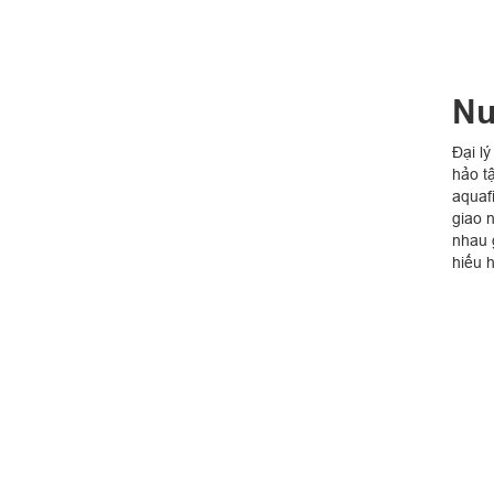
Nư
Đại l
hảo tậ
aquaf
giao 
nhau 
hiếu 