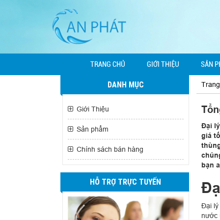
TRANG CHỦ
GIỚI THIỆU
SẢN 
DANH MỤC
Trang
Tổn
Giới Thiệu
Đại l
Sản phẩm
giá t
thùng
Chính sách bán hàng
chúng
bạn a
HỖ TRỢ TRỰC TUYẾN
Đạ
Đại l
nước 