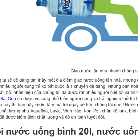
Giao nước tận nhà nhanh chóng t
 ta sẽ dễ dàng tìm thấy một địa điểm giao nước uống tận nhà, nhưng 
nhiều người dùng thì ko bắt buộc là 1 chuyện dễ dàng. Nhưng bạn ho
t, bởi nhãn hiệu của chúng tôi đã được rất nhiều người biết tới và tin
i Sài Gòn
đã được vô cùng phổ biến người dùng và trải nghiệm thử thì 
vụ này thì bạn hãy cứ im tâm mà tới ngay sở hữu chúng tôi nhé ! Nước
chất lượng như Aquafina, Lavie, Vĩnh Hảo, I-on life , chân kệ ionx, 
đã được kiểm định chất lượng và độ an toàn tuyệt đối.
i nước uống bình 20l, nước uốn