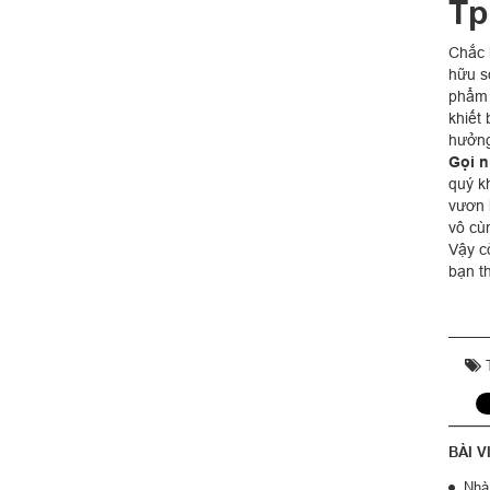
T
Chắc 
hữu s
phẩm 
khiết
hưởng
Gọi 
quý k
vươn 
vô cù
Vậy c
bạn th
T
BÀI V
Nhà 