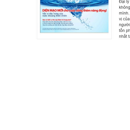
Đại l
không
mình.
vị củ
người
tổn p
nhất t