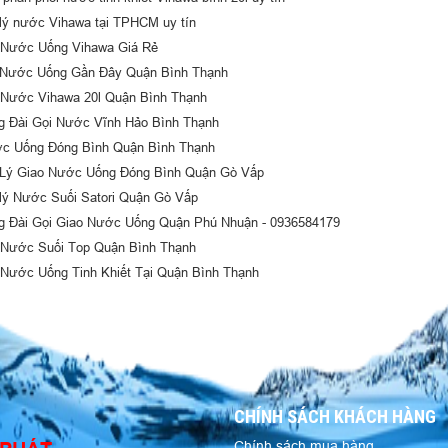
 lý nước Vihawa tại TPHCM uy tín
 Nước Uống Vihawa Giá Rẻ
 Nước Uống Gần Đây Quận Bình Thạnh
 Nước Vihawa 20l Quận Bình Thạnh
g Đài Gọi Nước Vĩnh Hảo Bình Thạnh
c Uống Đóng Bình Quận Bình Thạnh
 Lý Giao Nước Uống Đóng Bình Quận Gò Vấp
 lý Nước Suối Satori Quận Gò Vấp
g Đài Gọi Giao Nước Uống Quận Phú Nhuận - 0936584179
 Nước Suối Top Quận Bình Thạnh
 Nước Uống Tinh Khiết Tại Quận Bình Thạnh
CHÍNH SÁCH KHÁCH HÀNG
Chính sách mua hàng