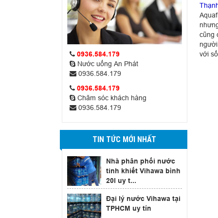
Thạn
Aquaf
nhưng
cũng 
người 
với s
0936.584.179
Nước uống An Phát
0936.584.179
0936.584.179
Chăm sóc khách hàng
0936.584.179
TIN TỨC MỚI NHẤT
Nhà phân phối nước
tinh khiết Vihawa bình
20l uy t...
Đại lý nước Vihawa tại
TPHCM uy tín