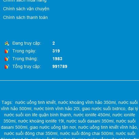
Chính sách mua hàng
Chính sách vận chuyện
Chính sách thanh toán
Đang truy cập:
2
Trong ngày:
319
Trong tháng:
1983
Tổng truy cập:
991789
Tags:
nước uống tinh khiết
,
nước khoáng vĩnh hảo 350ml
,
nước suối
vĩnh hảo 500ml
,
nước bình vĩnh hảo 20l
,
giao nước suối bidrico
,
đại lý
nước suối ion life quận bình thạnh
,
nước ionlife 450ml
,
nước ionlife
350ml
,
nước khoáng ionlife 19l
,
nước suối dasani 350ml
,
nước suối
dasani 500ml
,
giao nước uống tận nơi
,
nước uống tinh khiết vĩnh hảo
,
nước suối đóng chai 350ml
,
nước suối đóng chai 500ml
,
nước suối