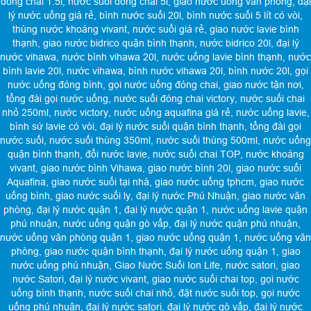
đóng chai 1.5l
,
nước suối đóng chai 5l
,
giao nước uống văn phòng
,
đại
lý nước uống giá rẻ
,
bình nước suối 20l
,
bình nước suối 5 lít có vòi
,
thùng nước khoáng vivant
,
nước suối giá rẻ
,
giao nước lavie bình
thạnh
,
giao nước bidrico quận bình thạnh
,
nước bidrico 20l
,
đại lý
nước vihawa
,
nước bình vihawa 20l
,
nước uống lavie bình thạnh
,
nước
bình lavie 20l
,
nước vihawa
,
bình nước vihawa 20l
,
bình nước 20l
,
gọi
nước uống đóng bình
,
gọi nước uống đóng chai
,
giao nước tận nơi
,
tổng đài gọi nước uống
,
nước suối đóng chai victory
,
nước suối chai
nhỏ 250ml
,
nước victory
,
nước uống aquafina giá rẻ
,
nước uống lavie
,
bình sứ lavie có vòi
,
đại lý nước suối quận bình thạnh
,
tổng đài gọi
nước suối
,
nước suối thùng 350ml
,
nước suối thùng 500ml
,
nước uống
quận bình thạnh
,
đổi nước lavie
,
nước suối chai TOP
,
nước khoáng
vivant
,
giao nước bình Vihawa
,
giao nước bình 20l
,
giao nước suối
Aquafina
,
giao nước suối tại nhà
,
giao nước uống tphcm
,
giao nước
uống bình
,
giao nước suối ly
,
đại lý nước Phú Nhuận
,
giao nước văn
phòng
,
đại lý nước quận 1
,
đại lý nước quận 1
,
nước uống lavie quận
phú nhuận
,
nước uống quận gò vấp
,
đại lý nước quận phú nhuận
,
nước uống văn phòng quận 1
,
giao nước uống quận 1
,
nước uống văn
phòng
,
giao nước quận bình thạnh
,
đại lý nước uống quận 1
,
giao
nước uống phú nhuận
,
Giao Nước Suối Ion Life
,
nước satori
,
giao
nước Satori
,
đại lý nước vivant
,
giao nước suối chai top
,
gọi nước
uống bình thạnh
,
nước suối chai nhỏ
,
đặt nước suối top
,
gọi nước
uống phú nhuận
,
đại lý nước satori
,
đại lý nước gò vấp
,
đại lý nước