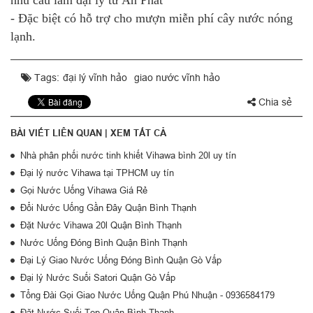
nhu cầu làm đại lý từ An Phát
- Đặc biệt có hỗ trợ cho mượn miễn phí cây nước nóng
lạnh.
Tags:
đại lý vĩnh hảo
giao nước vĩnh hảo
Chia sẻ
BÀI VIẾT LIÊN QUAN |
XEM TẤT CẢ
Nhà phân phối nước tinh khiết Vihawa bình 20l uy tín
Đại lý nước Vihawa tại TPHCM uy tín
Gọi Nước Uống Vihawa Giá Rẻ
Đổi Nước Uống Gần Đây Quận Bình Thạnh
Đặt Nước Vihawa 20l Quận Bình Thạnh
Nước Uống Đóng Bình Quận Bình Thạnh
Đại Lý Giao Nước Uống Đóng Bình Quận Gò Vấp
Đại lý Nước Suối Satori Quận Gò Vấp
Tổng Đài Gọi Giao Nước Uống Quận Phú Nhuận - 0936584179
Đặt Nước Suối Top Quận Bình Thạnh