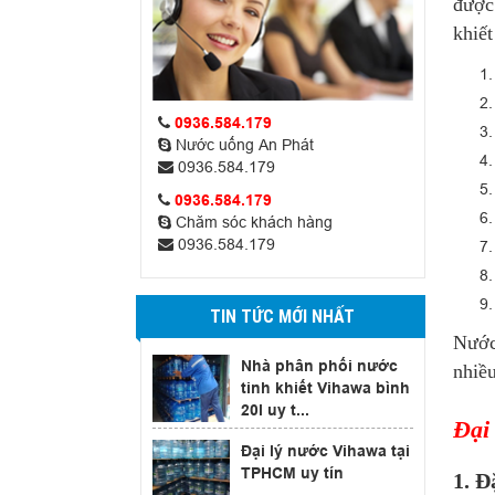
được
khiết
0936.584.179
Nước uống An Phát
0936.584.179
0936.584.179
Chăm sóc khách hàng
0936.584.179
TIN TỨC MỚI NHẤT
Nước
Nhà phân phối nước
nhiều
tinh khiết Vihawa bình
20l uy t...
Đại
Đại lý nước Vihawa tại
TPHCM uy tín
1. Đ