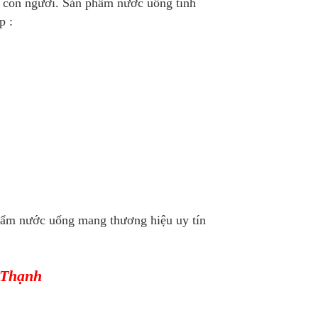
e con người. Sản phẩm nước uống tinh
p :
hẩm nước uống mang thương hiệu uy tín
h Thạnh