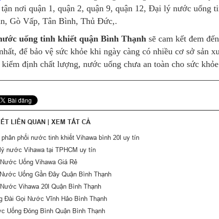
tận nơi quận 1, quận 2, quận 9, quận 12, Đại lý nước uống 
n, Gò Vấp, Tân Bình, Thủ Đức,.
nước uống tinh khiết quận Bình Thạnh
sẽ cam kết đem đến
nhất, để bảo vệ sức khỏe khi ngày càng có nhiều cơ sở sản xu
 kiểm định chất lượng, nước uống chưa an toàn cho sức khỏe
IẾT LIÊN QUAN |
XEM TẤT CẢ
phân phối nước tinh khiết Vihawa bình 20l uy tín
 lý nước Vihawa tại TPHCM uy tín
 Nước Uống Vihawa Giá Rẻ
 Nước Uống Gần Đây Quận Bình Thạnh
 Nước Vihawa 20l Quận Bình Thạnh
g Đài Gọi Nước Vĩnh Hảo Bình Thạnh
c Uống Đóng Bình Quận Bình Thạnh