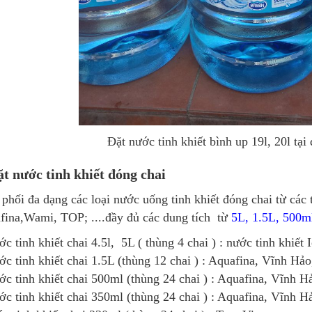
Đặt nước tinh khiết bình up 19l, 20l tạ
ặt nước tinh khiết đóng chai
phối đa dạng các loại nước uống tinh khiết đóng chai từ các
fina,Wami, TOP; ....đầy đủ các dung tích từ
5L, 1.5L, 500m
c tinh khiết chai 4.5l, 5L ( thùng 4 chai ) : nước tinh khiết I
c tinh khiết chai 1.5L (thùng 12 chai ) : Aquafina, Vĩnh Hảo,
c tinh khiết chai 500ml (thùng 24 chai ) : Aquafina, Vĩnh Hảo
c tinh khiết chai 350ml (thùng 24 chai ) : Aquafina, Vĩnh Hảo