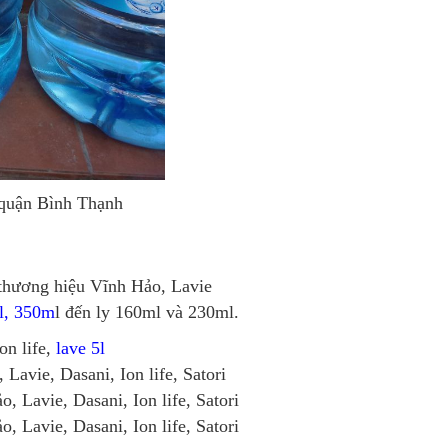
i quận Bình Thạnh
 thương hiệu Vĩnh Hảo, Lavie
l, 350m
l đến ly 160ml và 230ml.
on life,
lave 5l
 Lavie, Dasani, Ion life, Satori
, Lavie, Dasani, Ion life, Satori
, Lavie, Dasani, Ion life, Satori