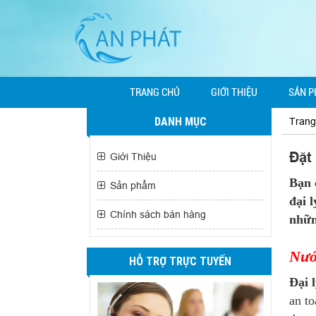
TRANG CHỦ
GIỚI THIỆU
SẢN 
DANH MỤC
Trang
Đặt
Giới Thiệu
Bạn 
Sản phẩm
đại 
Chính sách bán hàng
nhữn
Nướ
HỖ TRỢ TRỰC TUYẾN
Đại 
an to