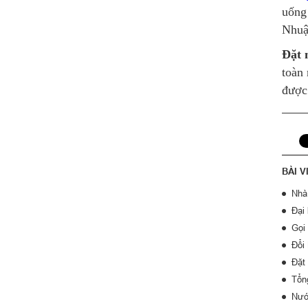
uống 
Nhuậ
Đặt 
toàn 
được
BÀI V
Nhà 
Đại
Gọi
Đổi
Đặt
Tổn
Nướ