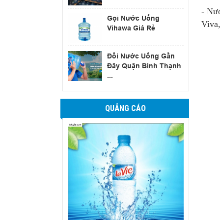
- Nướ
Gọi Nước Uống
Viva,
Vihawa Giá Rẻ
Đổi Nước Uống Gần
Đây Quận Bình Thạnh
...
QUẢNG CÁO