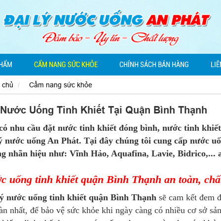
PHẨM
CẨM NANG SỨC KHỎE
CHÍNH SÁCH BÁN HÀNG
LIÊ
 chủ
Cẩm nang sức khỏe
 Nước Uống Tinh Khiết Tại Quận Bình Thạnh
có nhu cầu đặt nước tinh khiết đóng bình, nước tinh khiế
lý nước uống An Phát. Tại đây chúng tôi cung cấp nước uốn
g nhãn hiệu như: Vĩnh Hảo, Aquafina, Lavie, Bidrico,... 
c uống tinh khiết quận Bình Thạnh an toàn, chấ
lý nước uống tinh khiết quận Bình Thạnh
sẽ cam kết đem đ
àn nhất, để bảo vệ sức khỏe khi ngày càng có nhiều cơ sở sản