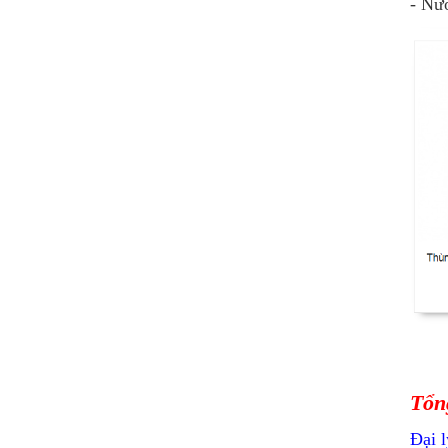
- Nướ
Tổng
Đại 