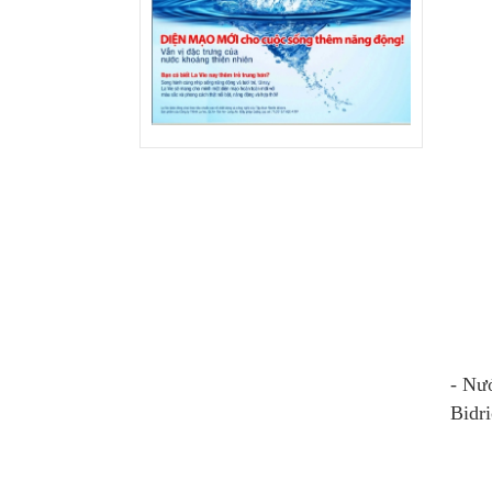
- Nướ
Bidri