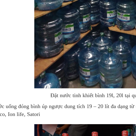
Đặt nước tinh khiết bình 19l, 20l tại
c uống đóng bình úp ngược dung tích 19 – 20 lít đa dạng từ 
co, Ion life, Satori