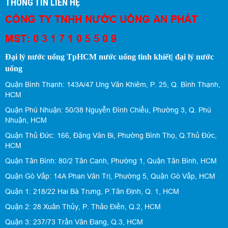
THÔNG TIN LIÊN HỆ
CÔNG TY TNHH NƯỚC UỐNG AN PHÁT
MST: 0 3 1 7 1 0 5 5 0 9
Đại lý nước uống TpHCM nước uống tinh khiết| đại lý nước
uống
Quận Bình Thạnh: 143A/47 Ung Văn Khiêm, P. 25, Q. Bình Thạnh,
HCM
Quận Phú Nhuận: 50/38 Nguyễn Đình Chiểu, Phường 3, Q. Phú
Nhuận, HCM
Quận Thủ Đức: 166, Đặng Văn Bi, Phường Bình Thọ, Q.Thủ Đức,
HCM
Quận Tân Bình: 80/2 Tân Canh, Phường 1, Quận Tân Bình, HCM
Quận Gò Vấp: 14A Phan Văn Trị, Phường 5, Quận Gò Vấp, HCM
Quận 1: 218/22 Hai Bà Trưng, P.Tân Định, Q. 1, HCM
Quận 2: 28 Xuân Thủy, P. Thảo Điền, Q.2, HCM
Quận 3: 237/73 Trần Văn Đang, Q.3, HCM