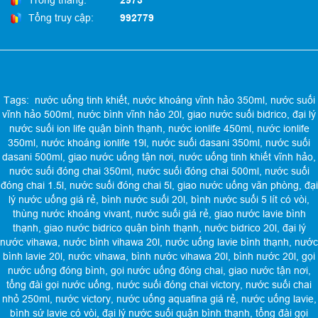
Trong tháng:
2973
Tổng truy cập:
992779
Tags:
nước uống tinh khiết
,
nước khoáng vĩnh hảo 350ml
,
nước suối
vĩnh hảo 500ml
,
nước bình vĩnh hảo 20l
,
giao nước suối bidrico
,
đại lý
nước suối ion life quận bình thạnh
,
nước ionlife 450ml
,
nước ionlife
350ml
,
nước khoáng ionlife 19l
,
nước suối dasani 350ml
,
nước suối
dasani 500ml
,
giao nước uống tận nơi
,
nước uống tinh khiết vĩnh hảo
,
nước suối đóng chai 350ml
,
nước suối đóng chai 500ml
,
nước suối
đóng chai 1.5l
,
nước suối đóng chai 5l
,
giao nước uống văn phòng
,
đại
lý nước uống giá rẻ
,
bình nước suối 20l
,
bình nước suối 5 lít có vòi
,
thùng nước khoáng vivant
,
nước suối giá rẻ
,
giao nước lavie bình
thạnh
,
giao nước bidrico quận bình thạnh
,
nước bidrico 20l
,
đại lý
nước vihawa
,
nước bình vihawa 20l
,
nước uống lavie bình thạnh
,
nước
bình lavie 20l
,
nước vihawa
,
bình nước vihawa 20l
,
bình nước 20l
,
gọi
nước uống đóng bình
,
gọi nước uống đóng chai
,
giao nước tận nơi
,
tổng đài gọi nước uống
,
nước suối đóng chai victory
,
nước suối chai
nhỏ 250ml
,
nước victory
,
nước uống aquafina giá rẻ
,
nước uống lavie
,
bình sứ lavie có vòi
,
đại lý nước suối quận bình thạnh
,
tổng đài gọi