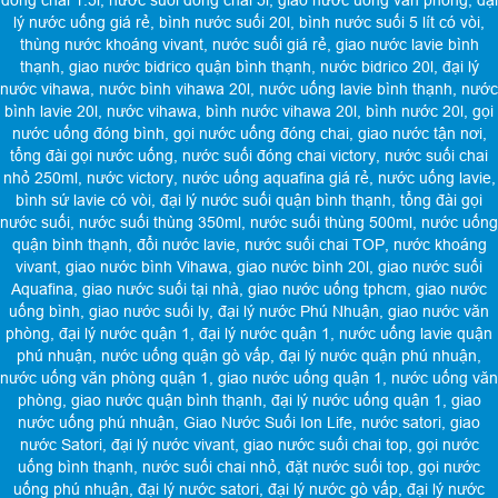
đóng chai 1.5l
,
nước suối đóng chai 5l
,
giao nước uống văn phòng
,
đại
lý nước uống giá rẻ
,
bình nước suối 20l
,
bình nước suối 5 lít có vòi
,
thùng nước khoáng vivant
,
nước suối giá rẻ
,
giao nước lavie bình
thạnh
,
giao nước bidrico quận bình thạnh
,
nước bidrico 20l
,
đại lý
nước vihawa
,
nước bình vihawa 20l
,
nước uống lavie bình thạnh
,
nước
bình lavie 20l
,
nước vihawa
,
bình nước vihawa 20l
,
bình nước 20l
,
gọi
nước uống đóng bình
,
gọi nước uống đóng chai
,
giao nước tận nơi
,
tổng đài gọi nước uống
,
nước suối đóng chai victory
,
nước suối chai
nhỏ 250ml
,
nước victory
,
nước uống aquafina giá rẻ
,
nước uống lavie
,
bình sứ lavie có vòi
,
đại lý nước suối quận bình thạnh
,
tổng đài gọi
nước suối
,
nước suối thùng 350ml
,
nước suối thùng 500ml
,
nước uống
quận bình thạnh
,
đổi nước lavie
,
nước suối chai TOP
,
nước khoáng
vivant
,
giao nước bình Vihawa
,
giao nước bình 20l
,
giao nước suối
Aquafina
,
giao nước suối tại nhà
,
giao nước uống tphcm
,
giao nước
uống bình
,
giao nước suối ly
,
đại lý nước Phú Nhuận
,
giao nước văn
phòng
,
đại lý nước quận 1
,
đại lý nước quận 1
,
nước uống lavie quận
phú nhuận
,
nước uống quận gò vấp
,
đại lý nước quận phú nhuận
,
nước uống văn phòng quận 1
,
giao nước uống quận 1
,
nước uống văn
phòng
,
giao nước quận bình thạnh
,
đại lý nước uống quận 1
,
giao
nước uống phú nhuận
,
Giao Nước Suối Ion Life
,
nước satori
,
giao
nước Satori
,
đại lý nước vivant
,
giao nước suối chai top
,
gọi nước
uống bình thạnh
,
nước suối chai nhỏ
,
đặt nước suối top
,
gọi nước
uống phú nhuận
,
đại lý nước satori
,
đại lý nước gò vấp
,
đại lý nước