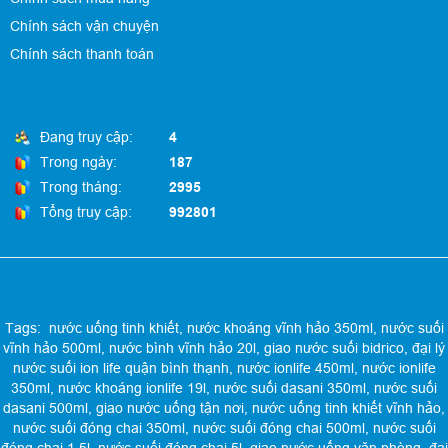
Chính sách vận chuyện
Chính sách thanh toán
Đang truy cập:
4
Trong ngày:
187
Trong tháng:
2995
Tổng truy cập:
992801
Tags:
nước uống tinh khiết
,
nước khoáng vĩnh hảo 350ml
,
nước suối
vĩnh hảo 500ml
,
nước bình vĩnh hảo 20l
,
giao nước suối bidrico
,
đại lý
nước suối ion life quận bình thạnh
,
nước ionlife 450ml
,
nước ionlife
350ml
,
nước khoáng ionlife 19l
,
nước suối dasani 350ml
,
nước suối
dasani 500ml
,
giao nước uống tận nơi
,
nước uống tinh khiết vĩnh hảo
,
nước suối đóng chai 350ml
,
nước suối đóng chai 500ml
,
nước suối