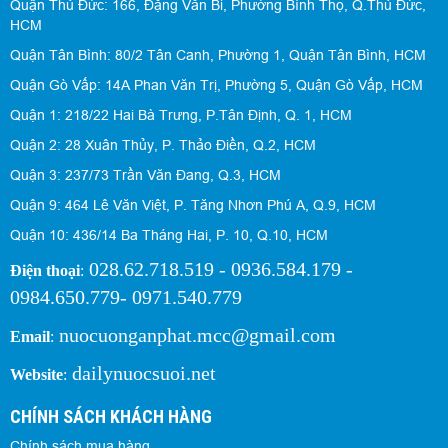
Quận Thủ Đức: 166, Đặng Văn Bi, Phường Bình Thọ, Q.Thủ Đức,
HCM
Quận Tân Bình: 80/2 Tân Canh, Phường 1, Quận Tân Bình, HCM
Quận Gò Vấp: 14A Phan Văn Trị, Phường 5, Quận Gò Vấp, HCM
Quận 1: 218/22 Hai Bà Trưng, P.Tân Định, Q. 1, HCM
Quận 2: 28 Xuân Thủy, P. Thảo Điền, Q.2, HCM
Quận 3: 237/73 Trần Văn Đang, Q.3, HCM
Quận 9: 464 Lê Văn Việt, P. Tăng Nhơn Phú A, Q.9, HCM
Quận 10: 436/14 Ba Tháng Hai, P. 10, Q.10, HCM
028.62.718.519 - 0936.584.179 -
Điện thoại
:
0984.650.779- 0971.540.779
nuocuonganphat.mcc@gmail.com
Email
:
dailynuocsuoi.net
Website
:
CHÍNH SÁCH KHÁCH HÀNG
Chính sách mua hàng