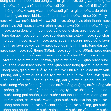
đóng chai 1.5l
,
nước suối đóng chai 5l
,
giao nước uống văn phòng
,
đại
lý nước uống giá rẻ
,
bình nước suối 20l
,
bình nước suối 5 lít có vòi
,
thùng nước khoáng vivant
,
nước suối giá rẻ
,
giao nước lavie bình
thạnh
,
giao nước bidrico quận bình thạnh
,
nước bidrico 20l
,
đại lý
nước vihawa
,
nước bình vihawa 20l
,
nước uống lavie bình thạnh
,
nước
bình lavie 20l
,
nước vihawa
,
bình nước vihawa 20l
,
bình nước 20l
,
gọi
nước uống đóng bình
,
gọi nước uống đóng chai
,
giao nước tận nơi
,
tổng đài gọi nước uống
,
nước suối đóng chai victory
,
nước suối chai
nhỏ 250ml
,
nước victory
,
nước uống aquafina giá rẻ
,
nước uống lavie
,
bình sứ lavie có vòi
,
đại lý nước suối quận bình thạnh
,
tổng đài gọi
nước suối
,
nước suối thùng 350ml
,
nước suối thùng 500ml
,
nước uống
quận bình thạnh
,
đổi nước lavie
,
nước suối chai TOP
,
nước khoáng
vivant
,
giao nước bình Vihawa
,
giao nước bình 20l
,
giao nước suối
Aquafina
,
giao nước suối tại nhà
,
giao nước uống tphcm
,
giao nước
uống bình
,
giao nước suối ly
,
đại lý nước Phú Nhuận
,
giao nước văn
phòng
,
đại lý nước quận 1
,
đại lý nước quận 1
,
nước uống lavie quận
phú nhuận
,
nước uống quận gò vấp
,
đại lý nước quận phú nhuận
,
nước uống văn phòng quận 1
,
giao nước uống quận 1
,
nước uống văn
phòng
,
giao nước quận bình thạnh
,
đại lý nước uống quận 1
,
giao
nước uống phú nhuận
,
Giao Nước Suối Ion Life
,
nước satori
,
giao
nước Satori
,
đại lý nước vivant
,
giao nước suối chai top
,
gọi nước
uống bình thạnh
,
nước suối chai nhỏ
,
đặt nước suối top
,
gọi nước
uống phú nhuận
,
đại lý nước satori
,
đại lý nước gò vấp
,
đại lý nước