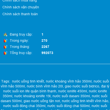
Chính sách mua hàng
Chính sách vận chuyện
Chính sách thanh toán
Đang truy cập:
1
Trong ngày:
270
Trong tháng:
2267
Tổng truy cập:
992073
Tags:
nước uống tinh khiết
,
nước khoáng vĩnh hảo 350ml
,
nước suối
vĩnh hảo 500ml
,
nước bình vĩnh hảo 20l
,
giao nước suối bidrico
,
đại lý
nước suối ion life quận bình thạnh
,
nước ionlife 450ml
,
nước ionlife
350ml
,
nước khoáng ionlife 19l
,
nước suối dasani 350ml
,
nước suối
dasani 500ml
,
giao nước uống tận nơi
,
nước uống tinh khiết vĩnh hảo
,
nước suối đóng chai 350ml
,
nước suối đóng chai 500ml
,
nước suối