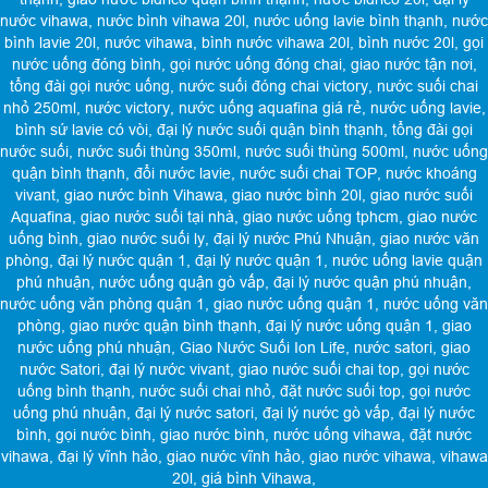
nước vihawa
,
nước bình vihawa 20l
,
nước uống lavie bình thạnh
,
nước
bình lavie 20l
,
nước vihawa
,
bình nước vihawa 20l
,
bình nước 20l
,
gọi
nước uống đóng bình
,
gọi nước uống đóng chai
,
giao nước tận nơi
,
tổng đài gọi nước uống
,
nước suối đóng chai victory
,
nước suối chai
nhỏ 250ml
,
nước victory
,
nước uống aquafina giá rẻ
,
nước uống lavie
,
bình sứ lavie có vòi
,
đại lý nước suối quận bình thạnh
,
tổng đài gọi
nước suối
,
nước suối thùng 350ml
,
nước suối thùng 500ml
,
nước uống
quận bình thạnh
,
đổi nước lavie
,
nước suối chai TOP
,
nước khoáng
vivant
,
giao nước bình Vihawa
,
giao nước bình 20l
,
giao nước suối
Aquafina
,
giao nước suối tại nhà
,
giao nước uống tphcm
,
giao nước
uống bình
,
giao nước suối ly
,
đại lý nước Phú Nhuận
,
giao nước văn
phòng
,
đại lý nước quận 1
,
đại lý nước quận 1
,
nước uống lavie quận
phú nhuận
,
nước uống quận gò vấp
,
đại lý nước quận phú nhuận
,
nước uống văn phòng quận 1
,
giao nước uống quận 1
,
nước uống văn
phòng
,
giao nước quận bình thạnh
,
đại lý nước uống quận 1
,
giao
nước uống phú nhuận
,
Giao Nước Suối Ion Life
,
nước satori
,
giao
nước Satori
,
đại lý nước vivant
,
giao nước suối chai top
,
gọi nước
uống bình thạnh
,
nước suối chai nhỏ
,
đặt nước suối top
,
gọi nước
uống phú nhuận
,
đại lý nước satori
,
đại lý nước gò vấp
,
đại lý nước
bình
,
gọi nước bình
,
giao nước bình
,
nước uống vihawa
,
đặt nước
vihawa
,
đại lý vĩnh hảo
,
giao nước vĩnh hảo
,
giao nước vihawa
,
vihawa
20l
,
giá bình Vihawa
,