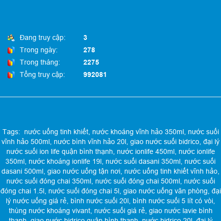
Đang truy cập:
3
Trong ngày:
278
Trong tháng:
2275
Tổng truy cập:
992081
Tags:
nước uống tinh khiết
,
nước khoáng vĩnh hảo 350ml
,
nước suối
vĩnh hảo 500ml
,
nước bình vĩnh hảo 20l
,
giao nước suối bidrico
,
đại lý
nước suối ion life quận bình thạnh
,
nước ionlife 450ml
,
nước ionlife
350ml
,
nước khoáng ionlife 19l
,
nước suối dasani 350ml
,
nước suối
dasani 500ml
,
giao nước uống tận nơi
,
nước uống tinh khiết vĩnh hảo
,
nước suối đóng chai 350ml
,
nước suối đóng chai 500ml
,
nước suối
đóng chai 1.5l
,
nước suối đóng chai 5l
,
giao nước uống văn phòng
,
đại
lý nước uống giá rẻ
,
bình nước suối 20l
,
bình nước suối 5 lít có vòi
,
thùng nước khoáng vivant
,
nước suối giá rẻ
,
giao nước lavie bình
thạnh
,
giao nước bidrico quận bình thạnh
,
nước bidrico 20l
,
đại lý