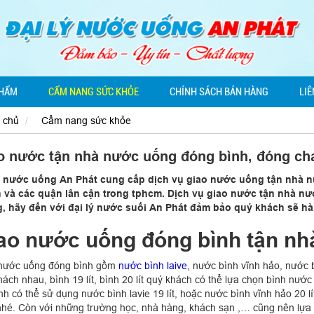
PHẨM
CẨM NANG SỨC KHỎE
CHÍNH SÁCH BÁN HÀNG
LIÊ
 chủ
Cẩm nang sức khỏe
o nước tận nhà nước uống đóng bình, đóng ch
ý nước uống An Phát cung cấp dịch vụ giao nước uống tận nhà n
 và các quận lân cận trong tphcm. Dịch vụ giao nước tận nhà nư
, hãy đến với đại lý nước suối An Phát đảm bảo quý khách sẽ hài
ao nước uống đóng bình tận nh
nước uống đóng bình gồm
nước bình laive
, nước bình vĩnh hảo, nước 
khách nhau, bình 19 lít, bình 20 lít quý khách có thể lựa chọn bình nư
nh có thể sử dụng nước bình lavie 19 lít, hoặc nước bình vĩnh hảo 20 lí
nhé. Còn với những trường học, nhà hàng, khách sạn ,… cũng nên lự