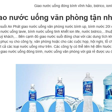
Giao nước uống đóng bình vĩnh hảo, bidrico, ionl
ao nước uống văn phòng tận n
suối An Phát giao nước uống văn phòng nước bình up, bình nước 20l c
 nước uống lavie, bình nước uống tinh khiết ion life, nước bidrico,...t
uý khách,... Bên cạnh đó giao nước suối đóng chai với các dung tích k
phục vụ cho công ty, văn phòng hoặc cho các cuộc họp, hội nghị, tổ c
ất cả các loại nước uống như trên. Các công ty có thể liên hệ đến Nướ
 giao nước uống đóng bình, nước uống văn phòng với giá rẻ được ưu đã