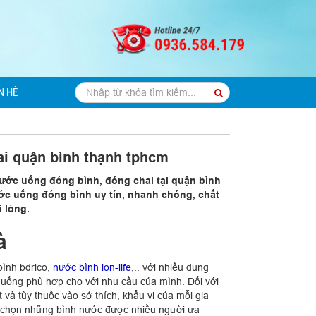
N HỆ
ai quận bình thạnh tphcm
ước uống đóng bình, đóng chai tại quận bình
ớc uống đóng bình uy tín, nhanh chóng, chất
 lòng.
à
bình bdrico,
nước bình ion-life
,.. với nhiều dung
ớc uống phù hợp cho với nhu cầu của mình. Đối với
t và tùy thuộc vào sở thích, khẩu vị của mỗi gia
a chọn những bình nước được nhiều người ưa