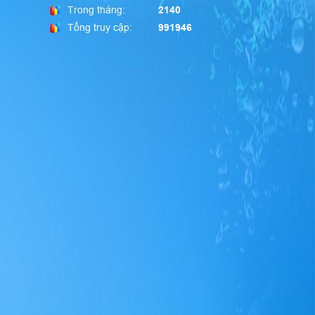
Trong tháng:
2140
Tổng truy cập:
991946