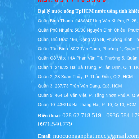
Đại lý nước uống TpHCM nước uống tinh khiết
Quận Bình Thạnh: 143A/47 Ung Văn Khiêm, P. 25,
Quận Phú Nhuận: 50/38 Nguyễn Đình Chiểu, Phườ
Quận Thủ Đức: 166, Đặng Văn Bi, Phường Bình T
Quận Tân Bình: 80/2 Tân Canh, Phường 1, Quận 
Quận Gò Vấp: 14A Phan Văn Trị, Phường 5, Quậ
Quận 1: 218/22 Hai Bà Trưng, P.Tân Định, Q. 1, 
Quận 2: 28 Xuân Thủy, P. Thảo Điền, Q.2, HCM
Quận 3: 237/73 Trần Văn Đang, Q.3, HCM
Quận 9: 464 Lê Văn Việt, P. Tăng Nhơn Phú A, Q.
Quận 10: 436/14 Ba Tháng Hai, P. 10, Q.10, HCM
028.62.718.519 - 0936.584.179
Điện thoại
:
0971.540.779
nuocuonganphat.mcc@gmail.com
Email
: