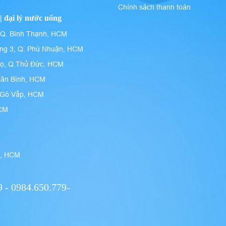
Chính sách thanh toán
| đại lý nước uống
 Q. Bình Thạnh, HCM
ng 3, Q. Phú Nhuận, HCM
họ, Q.Thủ Đức, HCM
Tân Bình, HCM
n Gò Vấp, HCM
HCM
9, HCM
 - 0984.650.779-