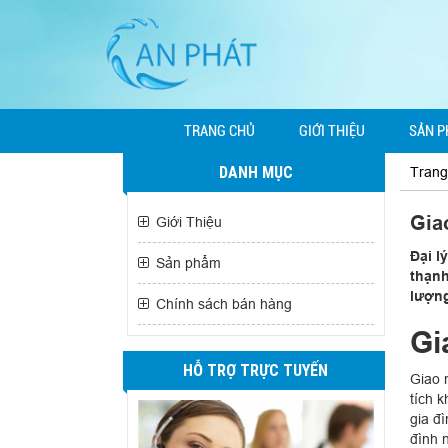
TRANG CHỦ
GIỚI THIỆU
SẢN 
DANH MỤC
Trang
Gia
Giới Thiệu
Đại l
Sản phẩm
thạnh
lượng
Chính sách bán hàng
Gi
HỖ TRỢ TRỰC TUYẾN
Giao 
tích 
gia đì
đình 