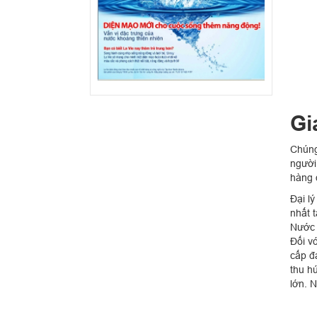
Gi
Chúng
người
hàng 
Đại l
nhất 
Nước 
Đối v
cấp đ
thu h
lớn. N