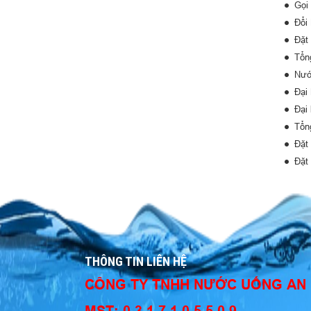
Gọi
Đổi
Đặt
Tổn
Nướ
Đại
Đại
Tổn
Đặt
Đặt
THÔNG TIN LIÊN HỆ
CÔNG TY TNHH NƯỚC UỐNG AN
MST: 0 3 1 7 1 0 5 5 0 9