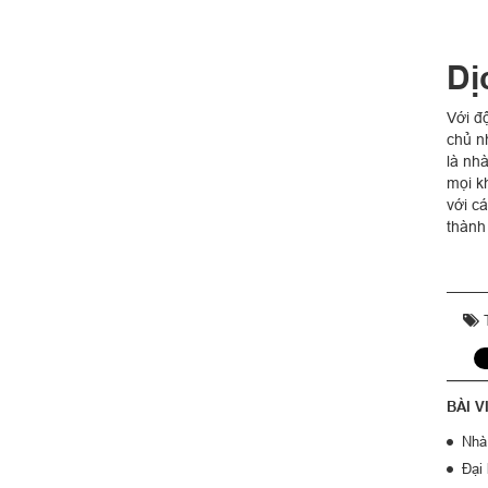
Dị
Với đ
chủ n
là nhà
mọi k
với cá
thành
T
BÀI V
Nhà 
Đại