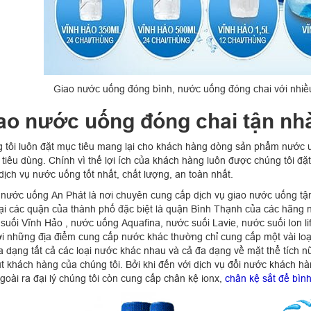
Giao nước uống đóng bình, nước uống đóng chai với nhiều
ao nước uống đóng chai tận nh
 tôi luôn đặt mục tiêu mang lại cho khách hàng dòng sản phẩm nước 
 tiêu dùng. Chính vì thế lợi ích của khách hàng luôn được chúng tôi đặ
dịch vụ nước uống tốt nhất, chất lượng, an toàn nhất.
ý nước uống An Phát là nơi chuyên cung cấp dịch vụ giao nước uống tận
tại các quận của thành phố đặc biệt là quận Bình Thạnh của các hãng n
suối Vĩnh Hảo , nước uống Aquafina, nước suối Lavie, nước suối Ion lif
ới những địa điểm cung cấp nước khác thường chỉ cung cấp một vài lo
a dạng tất cả các loại nước khác nhau và cả đa dạng về mặt thể tích 
út khách hàng của chúng tôi. Bởi khi đến với dịch vụ đổi nước khách hà
goài ra đại lý chúng tôi còn cung cấp chân kệ ionx,
chân kệ sắt để bìn