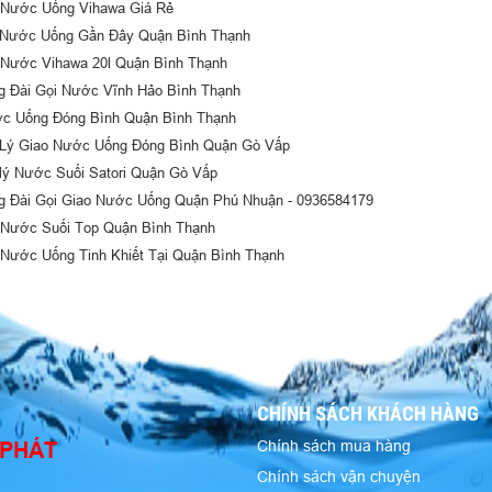
 Nước Uống Vihawa Giá Rẻ
 Nước Uống Gần Đây Quận Bình Thạnh
 Nước Vihawa 20l Quận Bình Thạnh
g Đài Gọi Nước Vĩnh Hảo Bình Thạnh
c Uống Đóng Bình Quận Bình Thạnh
 Lý Giao Nước Uống Đóng Bình Quận Gò Vấp
 lý Nước Suối Satori Quận Gò Vấp
g Đài Gọi Giao Nước Uống Quận Phú Nhuận - 0936584179
 Nước Suối Top Quận Bình Thạnh
 Nước Uống Tinh Khiết Tại Quận Bình Thạnh
CHÍNH SÁCH KHÁCH HÀNG
 PHÁT
Chính sách mua hàng
Chính sách vận chuyện