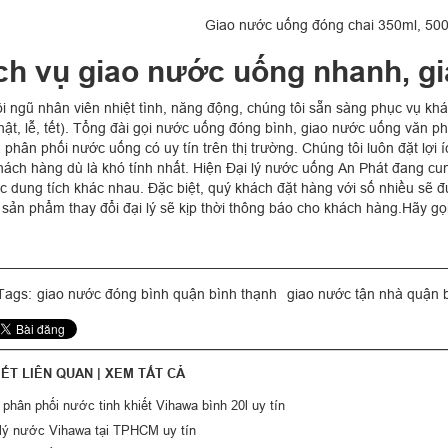
Giao nước uống đóng chai 350ml, 500
ch vụ giao nước uống nhanh, gi
ội ngũ nhân viên nhiệt tình, năng động, chúng tôi sẵn sàng phục vụ khá
hật, lễ, tết). Tổng đài gọi nước uống đóng bình, giao nước uống văn p
 phân phối nước uống có uy tín trên thị trường. Chúng tôi luôn đặt lợi
hách hàng dù là khó tính nhất. Hiện Đại lý nước uống An Phát đang c
c dung tích khác nhau. Đặc biệt, quý khách đặt hàng với số nhiều sẽ đ
 sản phẩm thay đổi đại lý sẽ kịp thời thông báo cho khách hàng.Hãy gọ
ags:
giao nước đóng bình quận bình thạnh
giao nước tận nhà quận 
IẾT LIÊN QUAN |
XEM TẤT CẢ
phân phối nước tinh khiết Vihawa bình 20l uy tín
 lý nước Vihawa tại TPHCM uy tín