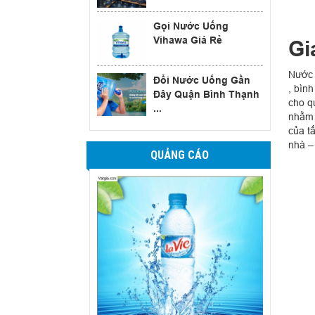
Gọi Nước Uống
Vihawa Giá Rẻ
Gi
Nước 
Đổi Nước Uống Gần
, bình
Đây Quận Bình Thạnh
cho q
...
nhằm 
của t
nhà –
QUẢNG CÁO