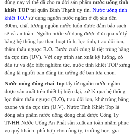
dùng nay vì thế đã cho ra đời sản phẩm
nước uống tinh
khiết TOP
tại quận Bình Thạnh uy tín.
Nước uống tinh
khiết TOP
sử dụng nguồn nước ngầm ở độ sâu đến
300m, chất lượng nguồn nước luôn được đảm bảo sạch
sẽ và an toàn. Nguồn nước sử dụng được đưa qua xử lý
bằng hệ thống lọc than hoạt tính, lọc tinh, trao đổi ion,
thẩm thấu ngược R.O. Bước cuối cùng là tiệt trùng bằng
tia cực tím (UV). Với quy trình sản xuất kỹ lưỡng, có
đầu tư và đặc biệt nghiêm túc, nước tinh khiết TOP xứng
đáng là người bạn đáng tin tưởng để bạn lựa chọn.
Nước uống đóng chai Top
lấy từ nguồn nước ngầm
được sản xuất trên thiết bị hiện đại, xử lý qua hệ thống
lọc thẩm thấu ngược (R.O), trao đổi ion, khử trùng bằng
ozone và tia cực tím (U.V). Nước Tinh Khiết Top là
dòng sản phẩm nước uống đóng chai được Công Ty
TNHH Nước Uống An Phát sản xuất an toàn nhằm phục
vụ quý khách. phù hợp cho công ty, trường học, gia