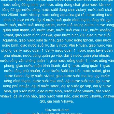
nước uống đóng bình
,
gọi nước uống đóng chai
,
giao nước tận nơi
,
tổng đài gọi nước uống
,
nước suối đóng chai victory
,
nước suối chai
nhỏ 250ml
,
nước victory
,
nước uống aquafina giá rẻ
,
nước uống lavie
,
bình sứ lavie có vòi
,
đại lý nước suối quận bình thạnh
,
tổng đài gọi
nước suối
,
nước suối thùng 350ml
,
nước suối thùng 500ml
,
nước uống
quận bình thạnh
,
đổi nước lavie
,
nước suối chai TOP
,
nước khoáng
vivant
,
giao nước bình Vihawa
,
giao nước bình 20l
,
giao nước suối
Aquafina
,
giao nước suối tại nhà
,
giao nước uống tphcm
,
giao nước
uống bình
,
giao nước suối ly
,
đại lý nước Phú Nhuận
,
giao nước văn
phòng
,
đại lý nước quận 1
,
đại lý nước quận 1
,
nước uống lavie quận
phú nhuận
,
nước uống quận gò vấp
,
đại lý nước quận phú nhuận
,
nước uống văn phòng quận 1
,
giao nước uống quận 1
,
nước uống văn
phòng
,
giao nước quận bình thạnh
,
đại lý nước uống quận 1
,
giao
nước uống phú nhuận
,
Giao Nước Suối Ion Life
,
nước satori
,
giao
nước Satori
,
đại lý nước vivant
,
giao nước suối chai top
,
gọi nước
uống bình thạnh
,
nước suối chai nhỏ
,
đặt nước suối top
,
gọi nước
uống phú nhuận
,
đại lý nước satori
,
đại lý nước gò vấp
,
đại lý nước
bình
,
gọi nước bình
,
giao nước bình
,
nước uống vihawa
,
đặt nước
vihawa
,
đại lý vĩnh hảo
,
giao nước vĩnh hảo
,
giao nước vihawa
,
vihawa
20l
,
giá bình Vihawa
,
dailynuocsuoi.net