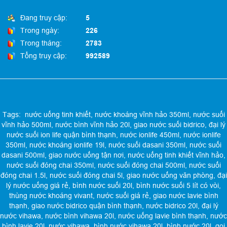
Đang truy cập:
5
Trong ngày:
226
Trong tháng:
2783
Tổng truy cập:
992589
Tags:
nước uống tinh khiết
,
nước khoáng vĩnh hảo 350ml
,
nước suối
vĩnh hảo 500ml
,
nước bình vĩnh hảo 20l
,
giao nước suối bidrico
,
đại lý
nước suối ion life quận bình thạnh
,
nước ionlife 450ml
,
nước ionlife
350ml
,
nước khoáng ionlife 19l
,
nước suối dasani 350ml
,
nước suối
dasani 500ml
,
giao nước uống tận nơi
,
nước uống tinh khiết vĩnh hảo
,
nước suối đóng chai 350ml
,
nước suối đóng chai 500ml
,
nước suối
đóng chai 1.5l
,
nước suối đóng chai 5l
,
giao nước uống văn phòng
,
đại
lý nước uống giá rẻ
,
bình nước suối 20l
,
bình nước suối 5 lít có vòi
,
thùng nước khoáng vivant
,
nước suối giá rẻ
,
giao nước lavie bình
thạnh
,
giao nước bidrico quận bình thạnh
,
nước bidrico 20l
,
đại lý
nước vihawa
,
nước bình vihawa 20l
,
nước uống lavie bình thạnh
,
nước
bình lavie 20l
,
nước vihawa
,
bình nước vihawa 20l
,
bình nước 20l
,
gọi