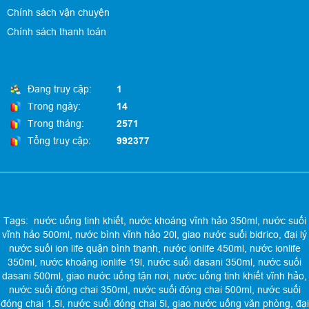
Chính sách vận chuyện
Chính sách thanh toán
Đang truy cập:
1
Trong ngày:
14
Trong tháng:
2571
Tổng truy cập:
992377
Tags:
nước uống tinh khiết
,
nước khoáng vĩnh hảo 350ml
,
nước suối
vĩnh hảo 500ml
,
nước bình vĩnh hảo 20l
,
giao nước suối bidrico
,
đại lý
nước suối ion life quận bình thạnh
,
nước ionlife 450ml
,
nước ionlife
350ml
,
nước khoáng ionlife 19l
,
nước suối dasani 350ml
,
nước suối
dasani 500ml
,
giao nước uống tận nơi
,
nước uống tinh khiết vĩnh hảo
,
nước suối đóng chai 350ml
,
nước suối đóng chai 500ml
,
nước suối
đóng chai 1.5l
,
nước suối đóng chai 5l
,
giao nước uống văn phòng
,
đại