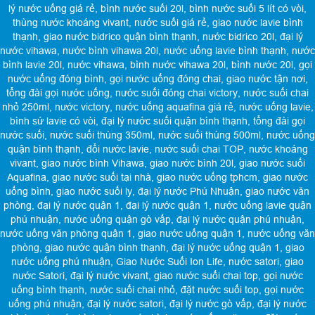
lý nước uống giá rẻ
,
bình nước suối 20l
,
bình nước suối 5 lít có vòi
,
thùng nước khoáng vivant
,
nước suối giá rẻ
,
giao nước lavie bình
thạnh
,
giao nước bidrico quận bình thạnh
,
nước bidrico 20l
,
đại lý
nước vihawa
,
nước bình vihawa 20l
,
nước uống lavie bình thạnh
,
nước
bình lavie 20l
,
nước vihawa
,
bình nước vihawa 20l
,
bình nước 20l
,
gọi
nước uống đóng bình
,
gọi nước uống đóng chai
,
giao nước tận nơi
,
tổng đài gọi nước uống
,
nước suối đóng chai victory
,
nước suối chai
nhỏ 250ml
,
nước victory
,
nước uống aquafina giá rẻ
,
nước uống lavie
,
bình sứ lavie có vòi
,
đại lý nước suối quận bình thạnh
,
tổng đài gọi
nước suối
,
nước suối thùng 350ml
,
nước suối thùng 500ml
,
nước uống
quận bình thạnh
,
đổi nước lavie
,
nước suối chai TOP
,
nước khoáng
vivant
,
giao nước bình Vihawa
,
giao nước bình 20l
,
giao nước suối
Aquafina
,
giao nước suối tại nhà
,
giao nước uống tphcm
,
giao nước
uống bình
,
giao nước suối ly
,
đại lý nước Phú Nhuận
,
giao nước văn
phòng
,
đại lý nước quận 1
,
đại lý nước quận 1
,
nước uống lavie quận
phú nhuận
,
nước uống quận gò vấp
,
đại lý nước quận phú nhuận
,
nước uống văn phòng quận 1
,
giao nước uống quận 1
,
nước uống văn
phòng
,
giao nước quận bình thạnh
,
đại lý nước uống quận 1
,
giao
nước uống phú nhuận
,
Giao Nước Suối Ion Life
,
nước satori
,
giao
nước Satori
,
đại lý nước vivant
,
giao nước suối chai top
,
gọi nước
uống bình thạnh
,
nước suối chai nhỏ
,
đặt nước suối top
,
gọi nước
uống phú nhuận
,
đại lý nước satori
,
đại lý nước gò vấp
,
đại lý nước