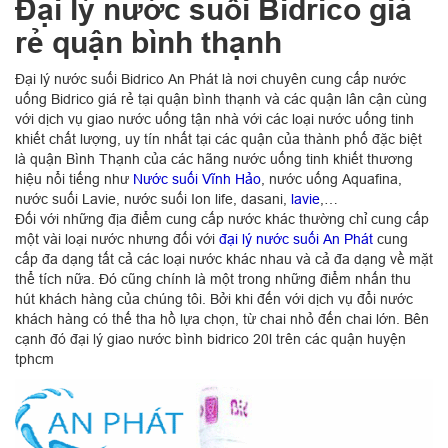
Đại lý nước suối Bidrico giá
rẻ quận bình thạnh
Đại lý nước suối Bidrico An Phát là nơi chuyên cung cấp nước
uống Bidrico giá rẻ tại quận bình thạnh và các quận lân cận cùng
với dịch vụ giao nước uống tận nhà với các loại nước uống tinh
khiết chất lượng, uy tín nhất tại các quận của thành phố đặc biệt
là quận Bình Thạnh của các hãng nước uống tinh khiết thương
hiệu nổi tiếng như
Nước suối Vĩnh Hảo
, nước uống Aquafina,
nước suối Lavie, nước suối Ion life, dasani,
lavie
,…
Đối với những địa điểm cung cấp nước khác thường chỉ cung cấp
một vài loại nước nhưng đối với
đại lý nước suối An Phát
cung
cấp đa dạng tất cả các loại nước khác nhau và cả đa dạng về mặt
thể tích nữa. Đó cũng chính là một trong những điểm nhấn thu
hút khách hàng của chúng tôi. Bởi khi đến với dịch vụ đổi nước
khách hàng có thế tha hồ lựa chọn, từ chai nhỏ đến chai lớn. Bên
cạnh đó đại lý giao nước bình bidrico 20l trên các quận huyện
tphcm