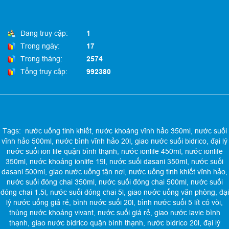
Đang truy cập:
1
Trong ngày:
17
Trong tháng:
2574
Tổng truy cập:
992380
Tags:
nước uống tinh khiết
,
nước khoáng vĩnh hảo 350ml
,
nước suối
vĩnh hảo 500ml
,
nước bình vĩnh hảo 20l
,
giao nước suối bidrico
,
đại lý
nước suối ion life quận bình thạnh
,
nước ionlife 450ml
,
nước ionlife
350ml
,
nước khoáng ionlife 19l
,
nước suối dasani 350ml
,
nước suối
dasani 500ml
,
giao nước uống tận nơi
,
nước uống tinh khiết vĩnh hảo
,
nước suối đóng chai 350ml
,
nước suối đóng chai 500ml
,
nước suối
đóng chai 1.5l
,
nước suối đóng chai 5l
,
giao nước uống văn phòng
,
đại
lý nước uống giá rẻ
,
bình nước suối 20l
,
bình nước suối 5 lít có vòi
,
thùng nước khoáng vivant
,
nước suối giá rẻ
,
giao nước lavie bình
thạnh
,
giao nước bidrico quận bình thạnh
,
nước bidrico 20l
,
đại lý