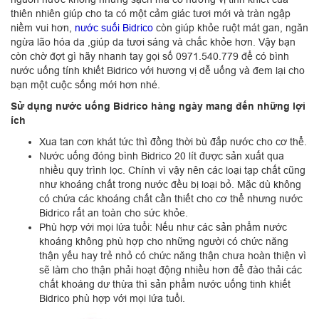
thiên nhiên giúp cho ta có một cảm giác tươi mới và tràn ngập
niềm vui hơn,
nước suối Bidrico
còn giúp khỏe ruột mát gan, ngăn
ngừa lão hóa da ,giúp da tươi sáng và chắc khỏe hơn. Vậy bạn
còn chờ đợt gì hãy nhanh tay gọi số 0971.540.779 để có bình
nước uống tính khiết Bidrico với hương vị dễ uống và đem lại cho
bạn một cuộc sống mới hơn nhé.
Sử dụng nước uống Bidrico hàng ngày mang đến những lợi
ích
Xua tan cơn khát tức thì đồng thời bù đắp nước cho cơ thể.
Nước uống đóng bình Bidrico 20 lít được sản xuất qua
nhiều quy trình lọc. Chính vì vậy nên các loại tạp chất cũng
như khoáng chất trong nước đều bị loại bỏ. Mặc dù không
có chứa các khoáng chất cần thiết cho cơ thể nhưng nước
Bidrico rất an toàn cho sức khỏe.
Phù hợp với mọi lứa tuổi: Nếu như các sản phẩm nước
khoáng không phù hợp cho những người có chức năng
thận yếu hay trẻ nhỏ có chức năng thận chưa hoàn thiện vì
sẽ làm cho thận phải hoạt động nhiều hơn để đào thải các
chất khoáng dư thừa thì sản phẩm nước uống tinh khiết
Bidrico phù hợp với mọi lứa tuổi.