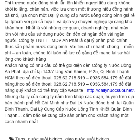
Thị trường nước đóng bình lẫn lộn khiến người tiêu dùng không
khỏi lo lắng, chán nản, việc lựa chọn một thương hiệu đồng hành
đã khó, lựa chọn một Đại lý cung cấp nước uống đóng bình giá rẻ
tại tphcm với giá cả hợp lí và dịch vụ chuyên nghiệp lại càng khó
khăn hơn. Nhất là với những cơ quan, doanh nghiệp, nhà máy
lớn với nhu cầu sử dụng nước lên đến cả ngàn đến vài ngàn
người. Công ty TNHH TMDV An Phát là đại lý phân phối chính
thức sản phẩm nước đóng bình. Với tiêu chí nhanh chóng – miễn
phí – an toàn, chúng tôi luôn nỗ lực cố gắng để mang lại sự hài
lòng cho khách hàng
Khách hàng có nhu cầu có thể gọi điện đến Công ty Nước Uống
An Phát địa chỉ tại 143/7 Ung Văn Khiêm, P.25, Q. Bình Thạnh,
HCM theo số điện thoại: 028.62.718.519 – 0936.584.179 để đặt
hàng.theo số điện thoại: 028.62.718.519 – 0936.584.179 để đặt
hàng quý khách có thể truy cập website :
http://dailynuocsuoi.net/
.
Những đại lý của công ty nằm trên khắp các quận, huyện trên địa
bàn thành phố Hồ Chí Minh như Đại Lý Nước đóng bình tại Quận
Bình Thạnh, Đại Lý Cung Cấp Nước Uống Tinh Khiết Quận Bình
Thạnh… đảm bảo sẽ cung cấp sản phẩm cho khách hàng một
cách nhanh nhất.
Tags:
nước suối bidrico
giao nước suối bidrico