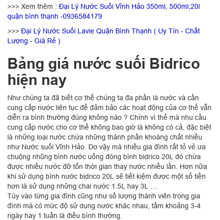
>>> Xem thêm :
Đại Lý Nước Suối Vĩnh Hảo 350ml, 500ml,20l
quận bình thạnh -0936584179
>>>
Đại Lý Nước Suối Lavie Quận Bình Thạnh ( Uy Tín - Chất
Lượng - Giá Rẻ )
Bảng giá nước suối Bidrico
hiện nay
Như chúng ta đã biết cơ thể chúng ta đa phần là nước và cần
cung cấp nước liên tục để đảm bảo các hoạt động của cơ thể vẫn
diễn ra bình thường đúng không nào ? Chính vì thế mà nhu cầu
cung cấp nước cho cơ thể không bao giờ là không có cả, đặc biệt
là những loại nước chứa những thành phần khoáng chất nhiều
như Nước suối Vĩnh Hảo. Do vậy mà nhiều gia đình rất tỏ vẻ ưa
chuộng nhũng bình nước uống đóng bình bidrico 20L đó chứa
được nhiều nước đỡ tốn thời gian thay nước nhiều lần. Hơn nữa
khi sử dụng bình nước bidrico 20L sẽ tiết kiệm được một số tiền
hơn là sử dụng những chai nước 1.5L hay 3L …
Tùy vào từng gia đình cũng như số lượng thành viên trong gia
đình mà có mức độ sử dụng nước khác nhau, tầm khoảng 3-4
ngày hay 1 tuần là điều bình thường.