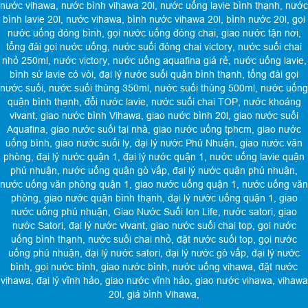
nước vihawa
,
nước bình vihawa 20l
,
nước uống lavie bình thạnh
,
nước
bình lavie 20l
,
nước vihawa
,
bình nước vihawa 20l
,
bình nước 20l
,
gọi
nước uống đóng bình
,
gọi nước uống đóng chai
,
giao nước tận nơi
,
tổng đài gọi nước uống
,
nước suối đóng chai victory
,
nước suối chai
nhỏ 250ml
,
nước victory
,
nước uống aquafina giá rẻ
,
nước uống lavie
,
bình sứ lavie có vòi
,
đại lý nước suối quận bình thạnh
,
tổng đài gọi
nước suối
,
nước suối thùng 350ml
,
nước suối thùng 500ml
,
nước uống
quận bình thạnh
,
đổi nước lavie
,
nước suối chai TOP
,
nước khoáng
vivant
,
giao nước bình Vihawa
,
giao nước bình 20l
,
giao nước suối
Aquafina
,
giao nước suối tại nhà
,
giao nước uống tphcm
,
giao nước
uống bình
,
giao nước suối ly
,
đại lý nước Phú Nhuận
,
giao nước văn
phòng
,
đại lý nước quận 1
,
đại lý nước quận 1
,
nước uống lavie quận
phú nhuận
,
nước uống quận gò vấp
,
đại lý nước quận phú nhuận
,
nước uống văn phòng quận 1
,
giao nước uống quận 1
,
nước uống văn
phòng
,
giao nước quận bình thạnh
,
đại lý nước uống quận 1
,
giao
nước uống phú nhuận
,
Giao Nước Suối Ion Life
,
nước satori
,
giao
nước Satori
,
đại lý nước vivant
,
giao nước suối chai top
,
gọi nước
uống bình thạnh
,
nước suối chai nhỏ
,
đặt nước suối top
,
gọi nước
uống phú nhuận
,
đại lý nước satori
,
đại lý nước gò vấp
,
đại lý nước
bình
,
gọi nước bình
,
giao nước bình
,
nước uống vihawa
,
đặt nước
vihawa
,
đại lý vĩnh hảo
,
giao nước vĩnh hảo
,
giao nước vihawa
,
vihawa
20l
,
giá bình Vihawa
,