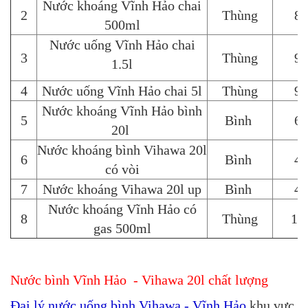
Nước khoáng Vĩnh Hảo chai
2
Thùng
86
500ml
Nước uống Vĩnh Hảo chai
3
Thùng
95
1.5l
4
Nước uống Vĩnh Hảo chai 5l
Thùng
95
Nước khoáng Vĩnh Hảo bình
5
Bình
65
20l
Nước khoáng bình Vihawa 20l
6
Bình
45
có vòi
7
Nước khoáng Vihawa 20l up
Bình
45
Nước khoáng Vĩnh Hảo có
8
Thùng
14
gas 500ml
Nước bình Vĩnh Hảo - Vihawa 20l chất lượng
Đại lý nước uống bình Vihawa - Vĩnh Hảo
khu vực