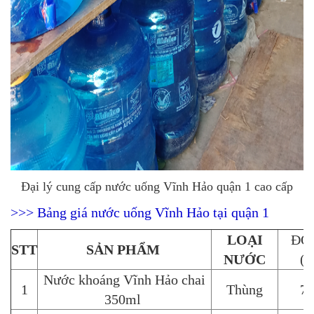
Đại lý cung cấp nước uống Vĩnh Hảo quận 1 cao cấp
>>> Bảng giá nước uống Vĩnh Hảo tại quận 1
LOẠI
ĐƠ
STT
SẢN PHẨM
NƯỚC
(
Nước khoáng Vĩnh Hảo chai
1
Thùng
76
350ml