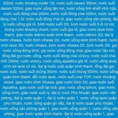
350ml
,
nước khoáng ionlife 19l
,
nước suối dasani 350ml
,
nước suối
dasani 500ml
,
giao nước uống tận nơi
,
nước uống tinh khiết vĩnh hảo
,
nước suối đóng chai 350ml
,
nước suối đóng chai 500ml
,
nước suối
đóng chai 1.5l
,
nước suối đóng chai 5l
,
giao nước uống văn phòng
,
đại
lý nước uống giá rẻ
,
bình nước suối 20l
,
bình nước suối 5 lít có vòi
,
thùng nước khoáng vivant
,
nước suối giá rẻ
,
giao nước lavie bình
thạnh
,
giao nước bidrico quận bình thạnh
,
nước bidrico 20l
,
đại lý
nước vihawa
,
nước bình vihawa 20l
,
nước uống lavie bình thạnh
,
nước
bình lavie 20l
,
nước vihawa
,
bình nước vihawa 20l
,
bình nước 20l
,
gọi
nước uống đóng bình
,
gọi nước uống đóng chai
,
giao nước tận nơi
,
tổng đài gọi nước uống
,
nước suối đóng chai victory
,
nước suối chai
nhỏ 250ml
,
nước victory
,
nước uống aquafina giá rẻ
,
nước uống lavie
,
bình sứ lavie có vòi
,
đại lý nước suối quận bình thạnh
,
tổng đài gọi
nước suối
,
nước suối thùng 350ml
,
nước suối thùng 500ml
,
nước uống
quận bình thạnh
,
đổi nước lavie
,
nước suối chai TOP
,
nước khoáng
vivant
,
giao nước bình Vihawa
,
giao nước bình 20l
,
giao nước suối
Aquafina
,
giao nước suối tại nhà
,
giao nước uống tphcm
,
giao nước
uống bình
,
giao nước suối ly
,
đại lý nước Phú Nhuận
,
giao nước văn
phòng
,
đại lý nước quận 1
,
đại lý nước quận 1
,
nước uống lavie quận
phú nhuận
,
nước uống quận gò vấp
,
đại lý nước quận phú nhuận
,
nước uống văn phòng quận 1
,
giao nước uống quận 1
,
nước uống văn
phòng
,
giao nước quận bình thạnh
,
đại lý nước uống quận 1
,
giao