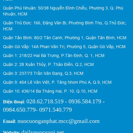
Quận Phú Nhuận: 50/38 Nguyễn Đình Chiểu, Phường 3, Q. Phú
Nhuận, HCM
Quận Thủ Đức: 166, Đặng Văn Bi, Phường Bình Thọ, Q.Thủ Đức,
HCM
Quận Tân Bình: 80/2 Tân Canh, Phường 1, Quận Tân Bình, HCM
Quận Gò Vấp: 14A Phan Văn Trị, Phường 5, Quận Gò Vấp, HCM
Quận 1: 218/22 Hai Bà Trưng, P.Tân Định, Q. 1, HCM
Quận 2: 28 Xuân Thủy, P. Thảo Điền, Q.2, HCM
Quận 3: 237/73 Trần Văn Đang, Q.3, HCM
Quận 9: 464 Lê Văn Việt, P. Tăng Nhơn Phú A, Q.9, HCM
Quận 10: 436/14 Ba Tháng Hai, P. 10, Q.10, HCM
028.62.718.519 - 0936.584.179 -
Điện thoại
:
0984.650.779- 0971.540.779
nuocuonganphat.mcc@gmail.com
Email
:
dailynuocsuoi.net
Website
: