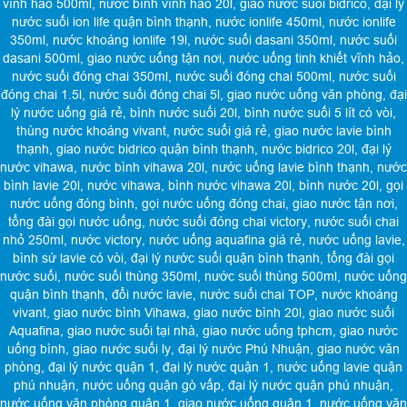
vĩnh hảo 500ml
,
nước bình vĩnh hảo 20l
,
giao nước suối bidrico
,
đại lý
nước suối ion life quận bình thạnh
,
nước ionlife 450ml
,
nước ionlife
350ml
,
nước khoáng ionlife 19l
,
nước suối dasani 350ml
,
nước suối
dasani 500ml
,
giao nước uống tận nơi
,
nước uống tinh khiết vĩnh hảo
,
nước suối đóng chai 350ml
,
nước suối đóng chai 500ml
,
nước suối
đóng chai 1.5l
,
nước suối đóng chai 5l
,
giao nước uống văn phòng
,
đại
lý nước uống giá rẻ
,
bình nước suối 20l
,
bình nước suối 5 lít có vòi
,
thùng nước khoáng vivant
,
nước suối giá rẻ
,
giao nước lavie bình
thạnh
,
giao nước bidrico quận bình thạnh
,
nước bidrico 20l
,
đại lý
nước vihawa
,
nước bình vihawa 20l
,
nước uống lavie bình thạnh
,
nước
bình lavie 20l
,
nước vihawa
,
bình nước vihawa 20l
,
bình nước 20l
,
gọi
nước uống đóng bình
,
gọi nước uống đóng chai
,
giao nước tận nơi
,
tổng đài gọi nước uống
,
nước suối đóng chai victory
,
nước suối chai
nhỏ 250ml
,
nước victory
,
nước uống aquafina giá rẻ
,
nước uống lavie
,
bình sứ lavie có vòi
,
đại lý nước suối quận bình thạnh
,
tổng đài gọi
nước suối
,
nước suối thùng 350ml
,
nước suối thùng 500ml
,
nước uống
quận bình thạnh
,
đổi nước lavie
,
nước suối chai TOP
,
nước khoáng
vivant
,
giao nước bình Vihawa
,
giao nước bình 20l
,
giao nước suối
Aquafina
,
giao nước suối tại nhà
,
giao nước uống tphcm
,
giao nước
uống bình
,
giao nước suối ly
,
đại lý nước Phú Nhuận
,
giao nước văn
phòng
,
đại lý nước quận 1
,
đại lý nước quận 1
,
nước uống lavie quận
phú nhuận
,
nước uống quận gò vấp
,
đại lý nước quận phú nhuận
,
nước uống văn phòng quận 1
,
giao nước uống quận 1
,
nước uống văn