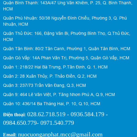
Quận Bình Thạnh: 143A/47 Ung Văn Khiêm, P. 25, Q. Bình Thạnh,
HCM
Quận Phú Nhuận: 50/38 Nguyễn Đình Chiểu, Phường 3, Q. Phú
Nhuận, HCM
Quận Thủ Đức: 166, Đặng Văn Bi, Phường Bình Thọ, Q.Thủ Đức,
HCM
Quận Tân Bình: 80/2 Tân Canh, Phường 1, Quận Tân Bình, HCM
Quận Gò Vấp: 14A Phan Văn Trị, Phường 5, Quận Gò Vấp, HCM
Quận 1: 218/22 Hai Bà Trưng, P.Tân Định, Q. 1, HCM
Quận 2: 28 Xuân Thủy, P. Thảo Điền, Q.2, HCM
Quận 3: 237/73 Trần Văn Đang, Q.3, HCM
Quận 9: 464 Lê Văn Việt, P. Tăng Nhơn Phú A, Q.9, HCM
Quận 10: 436/14 Ba Tháng Hai, P. 10, Q.10, HCM
028.62.718.519 - 0936.584.179 -
Điện thoại
:
0984.650.779- 0971.540.779
nuocuonganphat.mcc@gmail.com
Email
: