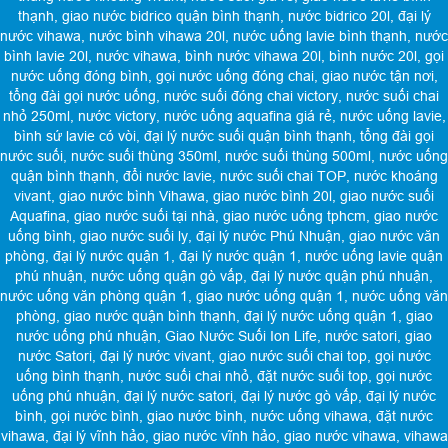
thạnh
,
giao nước bidrico quận bình thạnh
,
nước bidrico 20l
,
đại lý
nước vihawa
,
nước bình vihawa 20l
,
nước uống lavie bình thạnh
,
nước
bình lavie 20l
,
nước vihawa
,
bình nước vihawa 20l
,
bình nước 20l
,
gọi
nước uống đóng bình
,
gọi nước uống đóng chai
,
giao nước tận nơi
,
tổng đài gọi nước uống
,
nước suối đóng chai victory
,
nước suối chai
nhỏ 250ml
,
nước victory
,
nước uống aquafina giá rẻ
,
nước uống lavie
,
bình sứ lavie có vòi
,
đại lý nước suối quận bình thạnh
,
tổng đài gọi
nước suối
,
nước suối thùng 350ml
,
nước suối thùng 500ml
,
nước uống
quận bình thạnh
,
đổi nước lavie
,
nước suối chai TOP
,
nước khoáng
vivant
,
giao nước bình Vihawa
,
giao nước bình 20l
,
giao nước suối
Aquafina
,
giao nước suối tại nhà
,
giao nước uống tphcm
,
giao nước
uống bình
,
giao nước suối ly
,
đại lý nước Phú Nhuận
,
giao nước văn
phòng
,
đại lý nước quận 1
,
đại lý nước quận 1
,
nước uống lavie quận
phú nhuận
,
nước uống quận gò vấp
,
đại lý nước quận phú nhuận
,
nước uống văn phòng quận 1
,
giao nước uống quận 1
,
nước uống văn
phòng
,
giao nước quận bình thạnh
,
đại lý nước uống quận 1
,
giao
nước uống phú nhuận
,
Giao Nước Suối Ion Life
,
nước satori
,
giao
nước Satori
,
đại lý nước vivant
,
giao nước suối chai top
,
gọi nước
uống bình thạnh
,
nước suối chai nhỏ
,
đặt nước suối top
,
gọi nước
uống phú nhuận
,
đại lý nước satori
,
đại lý nước gò vấp
,
đại lý nước
bình
,
gọi nước bình
,
giao nước bình
,
nước uống vihawa
,
đặt nước
vihawa
,
đại lý vĩnh hảo
,
giao nước vĩnh hảo
,
giao nước vihawa
,
vihawa