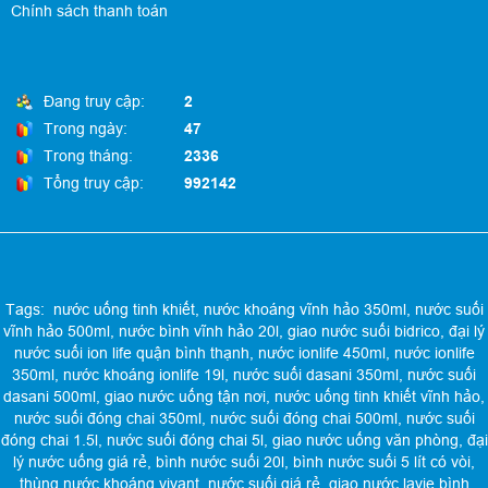
Chính sách thanh toán
Đang truy cập:
2
Trong ngày:
47
Trong tháng:
2336
Tổng truy cập:
992142
Tags:
nước uống tinh khiết
,
nước khoáng vĩnh hảo 350ml
,
nước suối
vĩnh hảo 500ml
,
nước bình vĩnh hảo 20l
,
giao nước suối bidrico
,
đại lý
nước suối ion life quận bình thạnh
,
nước ionlife 450ml
,
nước ionlife
350ml
,
nước khoáng ionlife 19l
,
nước suối dasani 350ml
,
nước suối
dasani 500ml
,
giao nước uống tận nơi
,
nước uống tinh khiết vĩnh hảo
,
nước suối đóng chai 350ml
,
nước suối đóng chai 500ml
,
nước suối
đóng chai 1.5l
,
nước suối đóng chai 5l
,
giao nước uống văn phòng
,
đại
lý nước uống giá rẻ
,
bình nước suối 20l
,
bình nước suối 5 lít có vòi
,
thùng nước khoáng vivant
,
nước suối giá rẻ
,
giao nước lavie bình