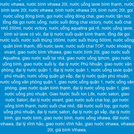
nước vihawa
,
nước bình vihawa 20l
,
nước uống lavie bình thạnh
,
nước
bình lavie 20l
,
nước vihawa
,
bình nước vihawa 20l
,
bình nước 20l
,
gọi
nước uống đóng bình
,
gọi nước uống đóng chai
,
giao nước tận nơi
,
tổng đài gọi nước uống
,
nước suối đóng chai victory
,
nước suối chai
nhỏ 250ml
,
nước victory
,
nước uống aquafina giá rẻ
,
nước uống lavie
,
bình sứ lavie có vòi
,
đại lý nước suối quận bình thạnh
,
tổng đài gọi
nước suối
,
nước suối thùng 350ml
,
nước suối thùng 500ml
,
nước uống
quận bình thạnh
,
đổi nước lavie
,
nước suối chai TOP
,
nước khoáng
vivant
,
giao nước bình Vihawa
,
giao nước bình 20l
,
giao nước suối
Aquafina
,
giao nước suối tại nhà
,
giao nước uống tphcm
,
giao nước
uống bình
,
giao nước suối ly
,
đại lý nước Phú Nhuận
,
giao nước văn
phòng
,
đại lý nước quận 1
,
đại lý nước quận 1
,
nước uống lavie quận
phú nhuận
,
nước uống quận gò vấp
,
đại lý nước quận phú nhuận
,
nước uống văn phòng quận 1
,
giao nước uống quận 1
,
nước uống văn
phòng
,
giao nước quận bình thạnh
,
đại lý nước uống quận 1
,
giao
nước uống phú nhuận
,
Giao Nước Suối Ion Life
,
nước satori
,
giao
nước Satori
,
đại lý nước vivant
,
giao nước suối chai top
,
gọi nước
uống bình thạnh
,
nước suối chai nhỏ
,
đặt nước suối top
,
gọi nước
uống phú nhuận
,
đại lý nước satori
,
đại lý nước gò vấp
,
đại lý nước
bình
,
gọi nước bình
,
giao nước bình
,
nước uống vihawa
,
đặt nước
vihawa
,
đại lý vĩnh hảo
,
giao nước vĩnh hảo
,
giao nước vihawa
,
vihawa
20l
,
giá bình Vihawa
,