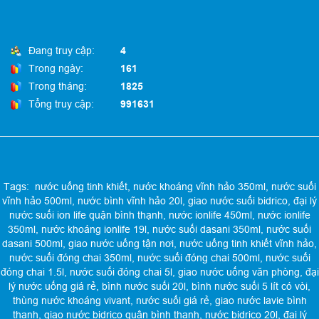
Đang truy cập:
4
Trong ngày:
161
Trong tháng:
1825
Tổng truy cập:
991631
Tags:
nước uống tinh khiết
,
nước khoáng vĩnh hảo 350ml
,
nước suối
vĩnh hảo 500ml
,
nước bình vĩnh hảo 20l
,
giao nước suối bidrico
,
đại lý
nước suối ion life quận bình thạnh
,
nước ionlife 450ml
,
nước ionlife
350ml
,
nước khoáng ionlife 19l
,
nước suối dasani 350ml
,
nước suối
dasani 500ml
,
giao nước uống tận nơi
,
nước uống tinh khiết vĩnh hảo
,
nước suối đóng chai 350ml
,
nước suối đóng chai 500ml
,
nước suối
đóng chai 1.5l
,
nước suối đóng chai 5l
,
giao nước uống văn phòng
,
đại
lý nước uống giá rẻ
,
bình nước suối 20l
,
bình nước suối 5 lít có vòi
,
thùng nước khoáng vivant
,
nước suối giá rẻ
,
giao nước lavie bình
thạnh
,
giao nước bidrico quận bình thạnh
,
nước bidrico 20l
,
đại lý