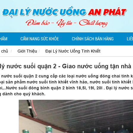
PHẨM
CẨM NANG SỨC KHỎE
CHÍNH SÁCH BÁN HÀNG
LIÊ
 chủ
Giới Thiệu
Đại Lý Nước Uống Tinh Khiết
 lý nước suối quận 2 - Giao nước uống tận nhà
ý nước suối quận 2 cung cấp các loại nước uống đóng chai tinh kh
oại sản phẩm nước suối tinh khiết vĩnh hảo, nước suối tinh khiết La
i,..Nước suối đóng bình quận 2 bình 18,5l, 19l, 20l . Đại lý nước
 dành cho quý khách.