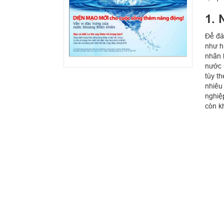
1. 
Để đá
như h
nhãn 
nước 
tùy t
nhiêu
nghiệ
còn k