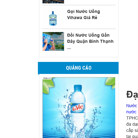
Gọi Nước Uống
Vihawa Giá Rẻ
Đổi Nước Uống Gần
Đây Quận Bình Thạnh
...
QUẢNG CÁO
Đạ
Nước 
nước s
TPHCM
đa dạ
cấp s
tại q