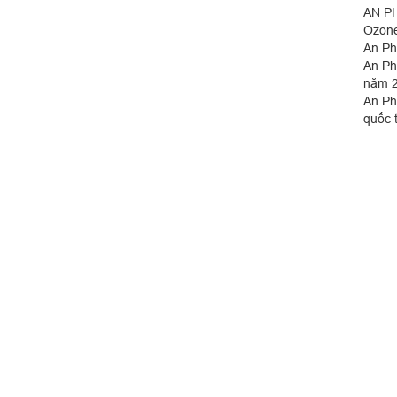
AN PH
Ozone,
An Ph
An Ph
năm 2
An Ph
quốc 