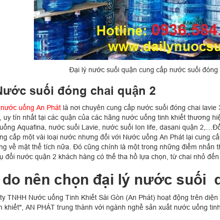
Đại lý nước suối quận cung cấp nước suối đóng c
Nước suối đóng chai quận 2
ý nước uống An Phát
là nơi chuyên cung cấp nước suối đóng chai lavie 
, uy tín nhất tại các quận của các hãng nước uống tinh khiết thương h
uống Aquafina, nước suối Lavie, nước suối Ion life, dasani quận 2,…
ung cấp một vài loại nước nhưng đối với Nước uống An Phát lại cung cấ
ng về mặt thể tích nữa. Đó cũng chính là một trong những điểm nhấn th
vụ đổi nước quận 2 khách hàng có thế tha hồ lựa chọn, từ chai nhỏ đến 
 do nên chọn đại lý nước suối 
ty TNHH Nước uống Tinh Khiết Sài Gòn (An Phát) hoạt động trên diện 
nh khiết", AN PHÁT trung thành với ngành nghề sản xuất nước uống tinh 