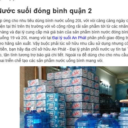
Nước suối đóng bình quận 2
p ứng cho nhu tiêu dùng bình nước uống 20L với vòi càng càng ngày cà
iện tại thì trên thị trường với vô cộng rộng rãi sản phẩm tới từ các n
hàng và đại lý cung cấp mà giá bán của sản phẩm bình nước đóng bình
uống 19 và 20L mang vòi tại
Đại lý suối An Phát
phân phối giao động 
heo hãng sản xuất. Vậy buộc phải lúc sở hữu nhu cầu sử dụng nhưng c
 tiền, bạn hãy địa chỉ sở hữu An Phát - Đại lý phân phối nước uy tín 
p, tận tình tương trợ báo giá chi tiết. Ngoài ra để dùng cho cho nhu c
hai triển chế tạo các sản phẩm nước uống bình mang vòi.