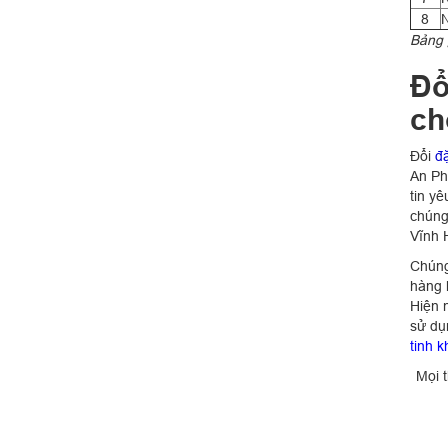
8
N
Bảng 
Đổ
ch
Đổi
đ
An Ph
tin y
chúng
Vĩnh 
Chúng
hàng 
Hiện 
sử dụ
tinh k
Mọi 