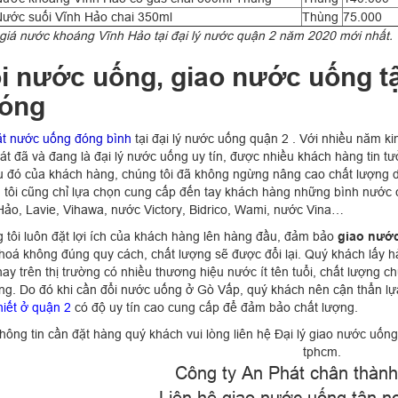
ước suối Vĩnh Hảo chai 350ml
Thùng
75.000
giá nước khoáng Vĩnh Hảo tại đại lý nước quận 2 năm 2020 mới nhất.
i nước uống, giao nước uống t
óng
ặt nước uống đóng bình
tại đại lý nước uống quận 2 . Với nhiều năm k
át đã và đang là đại lý nước uống uy tín, được nhiều khách hàng tin t
êu đó của khách hàng, chúng tôi đã không ngừng nâng cao chất lượng 
 tôi cũng chỉ lựa chọn cung cấp đến tay khách hàng những bình nước c
Hảo, Lavie, Vihawa, nước Victory, Bidrico, Wami, nước Vina…
 tôi luôn đặt lợi ích của khách hàng lên hàng đầu, đảm bảo
giao nước
hoá không đúng quy cách, chất lượng sẽ được đổi lại. Quý khách lấy h
nay trên thị trường có nhiều thương hiệu nước ít tên tuổi, chất lượng
ng. Do đó khi cần đổi nước uống ở Gò Vấp, quý khách nên cận thẩn l
hiết ở quận 2
có độ uy tín cao cung cấp để đảm bảo chất lượng.
thông tin cần đặt hàng quý khách vui lòng liên hệ Đại lý giao nước uốn
tphcm.
Công ty An Phát chân thàn
Liên hệ giao nước uống tận nơ