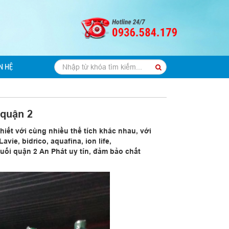
N HỆ
 quận 2
iết với cùng nhiều thể tích khác nhau, với
vie, bidrico, aquafina, ion life,
 suối quận 2 An Phát uy tín, đảm bảo chất