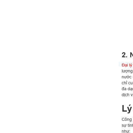
2. 
Đại l
lượng
nước 
chỉ c
đa dạ
dịch 
Lý
Công 
sự ti
như: