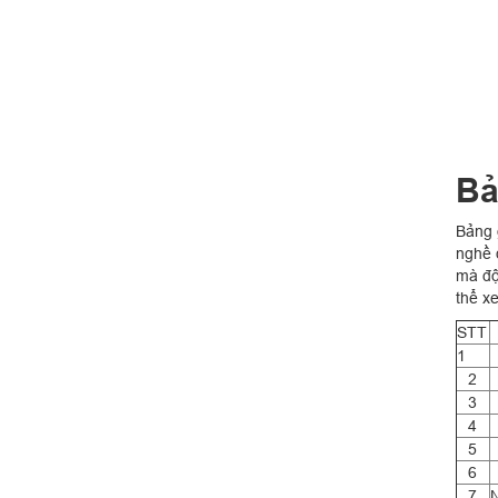
Bả
Bảng 
nghề 
mà độ
thể 
STT
1
2
3
4
5
6
7
N