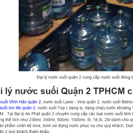
Đại lý nước suối quận 2 cung cấp nước suối đóng b
i lý nước suối Quận 2 TPHCM 
suối Vĩnh Hảo quận 2
, nước suối Laive - Viva quận 2, nước suối Bidric
uối Ion life quận 2
, nước suối Top ( dạng ly, dạng chai),nước khoáng V
 . Tại đại lý An Phát quận 2 chuyên cung cấp các loại nước suối tinh 
ng thể tích như 230ml, 350ml, 500ml, 1500ml, 5l, 18,5l, 20l dành cho 
ản phẩm chân kệ inox, bình sứ đựng nước phục vụ cho quý khách. Dướ
uận 2 quý khách tham khảo.