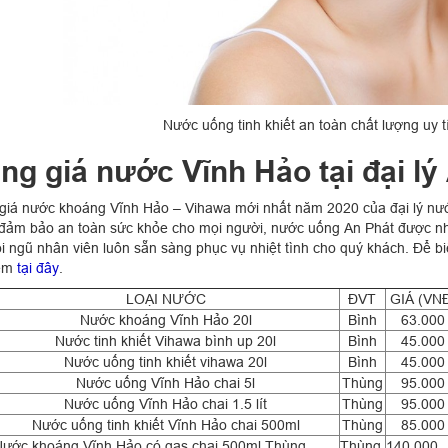
Nước uống tinh khiết an toàn chất lượng uy tí
ng giá nước Vĩnh Hảo tại đại lý
giá nước khoáng Vĩnh Hảo – Vihawa mới nhất năm 2020 của đại lý nướ
đảm bảo an toàn sức khỏe cho mọi người, nước uống An Phát được nh
i ngũ nhân viên luôn sẵn sàng phục vụ nhiệt tình cho quý khách. Để bi
xem
tại đây
.
LOẠI NƯỚC
ĐVT
GIÁ (VN
Nước khoáng Vĩnh Hảo 20l
Bình
63.000
Nước tinh khiết Vihawa bình up 20l
Bình
45.000
Nước uống tinh khiết vihawa 20l
Bình
45.000
Nước uống Vĩnh Hảo chai 5l
Thùng
95.000
Nước uống Vĩnh Hảo chai 1.5 lít
Thùng
95.000
Nước uống tinh khiết Vĩnh Hảo chai 500ml
Thùng
85.000
ước khoáng Vĩnh Hảo có gas chai 500ml Thùng
Thùng
140.000