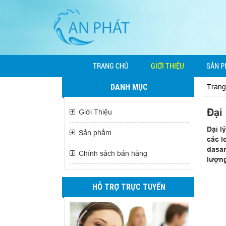
TRANG CHỦ
GIỚI THIỆU
SẢN 
DANH MỤC
Trang
Đại
Giới Thiệu
Đại l
Sản phẩm
các l
dasan
Chính sách bán hàng
lượng
HỖ TRỢ TRỰC TUYẾN