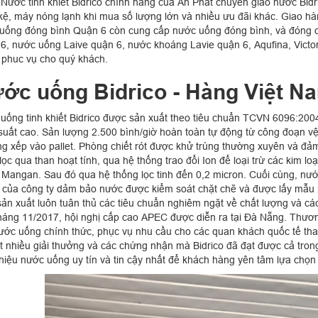
ý Nước tinh khiết Bidrico chính hãng của An Phát chuyên giao nước Bidr
kệ, máy nóng lạnh khi mua số lượng lớn và nhiều ưu đãi khác. Giao hà
uống đóng bình Quận 6 còn cung cấp nước uống đóng bình, và đóng c
6, nước uống Laive quận 6, nước khoáng Lavie quận 6, Aqufina, Victor
phuc vụ cho quý khách.
ớc uống Bidrico - Hàng Việt N
uống tinh khiết Bidrico được sản xuất theo tiêu chuẩn TCVN 6096:2004
suất cao. Sản lượng 2.500 bình/giờ hoàn toàn tự động từ công đoạn vệ 
ng xếp vào pallet. Phòng chiết rót được khử trùng thường xuyên và đả
ọc qua than hoạt tính, qua hệ thống trao đổi Ion để loại trừ các kim l
 Mangan. Sau đó qua hệ thống lọc tinh đến 0,2 micron. Cuối cùng, nước
 của công ty dảm bảo nước được kiểm soát chặt chẽ và được lấy mẫu 
 sản xuất luôn tuân thủ các tiêu chuẩn nghiêm ngặt về chất lượng và 
háng 11/2017, hội nghị cấp cao APEC được diễn ra tại Đà Nẵng. Thươ
ước uống chính thức, phục vụ nhu cầu cho các quan khách quốc tế tham 
ất nhiều giải thưởng và các chứng nhận mà Bidrico đã đạt được cả tron
hiệu nước uống uy tín và tin cậy nhất để khách hàng yên tâm lựa chọn