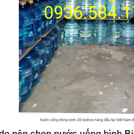
Nước uống đóng bình 20l bidrico hàng đầu tại Việt Nam 
 do nên chọn nước uống bình Bid