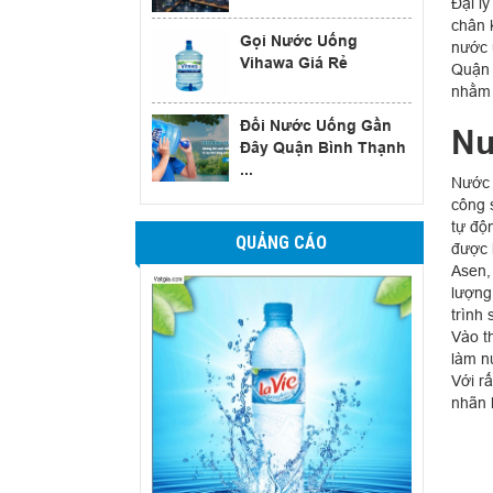
Đại l
chân 
Gọi Nước Uống
nước 
Vihawa Giá Rẻ
Quận 
nhằm 
Đổi Nước Uống Gần
Nư
Đây Quận Bình Thạnh
...
Nước 
công 
tự độ
QUẢNG CÁO
được l
Asen,
lượng
trình
Vào t
làm n
Với r
nhãn 