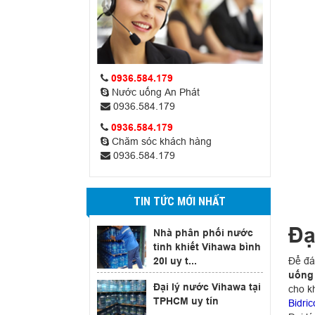
0936.584.179
Nước uống An Phát
0936.584.179
0936.584.179
Chăm sóc khách hàng
0936.584.179
TIN TỨC MỚI NHẤT
Đạ
Nhà phân phối nước
tinh khiết Vihawa bình
Để đá
20l uy t...
uống 
Đại lý nước Vihawa tại
cho k
TPHCM uy tín
Bidric