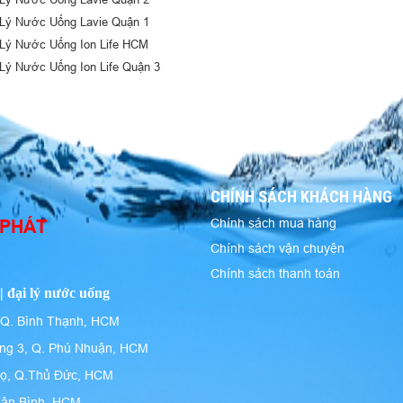
 Lý Nước Uống Lavie Quận 1
 Lý Nước Uống Ion Life HCM
 Lý Nước Uống Ion Life Quận 3
CHÍNH SÁCH KHÁCH HÀNG
 PHÁT
Chính sách mua hàng
Chính sách vận chuyện
Chính sách thanh toán
| đại lý nước uống
 Q. Bình Thạnh, HCM
ng 3, Q. Phú Nhuận, HCM
họ, Q.Thủ Đức, HCM
Tân Bình, HCM