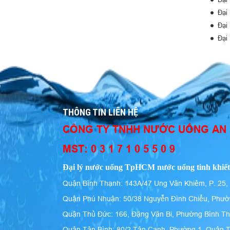
Đại
Đại
Đại
THÔNG TIN LIÊN HỆ
CÔNG TY TNHH NƯỚC UỐNG AN
MST: 0 3 1 7 1 0 5 5 0 9
Đại lý nước uống TpHCM nước uống tinh khiết
Quận Bình Thạnh: 143A/47 Ung Văn Khiêm, P. 25,
Quận Phú Nhuận: 50/38 Nguyễn Đình Chiểu, Phườ
Quận Thủ Đức: 166, Đặng Văn Bi, Phường Bình T
Quận Tân Bình: 80/2 Tân Canh, Phường 1, Quận 