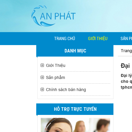
TRANG CHỦ
GIỚI THIỆU
SẢN 
DANH MỤC
Trang
Đại
Giới Thiệu
Đại l
Sản phẩm
cho q
tphcm
Chính sách bán hàng
HỖ TRỢ TRỰC TUYẾN