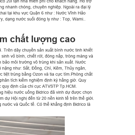
ico 20l tận nhà miễn phí cho khách hàng. Hỗ trợ
ng nhanh chóng, chuyên nghiệp. Ngoài ra đại lý
hai tại khu vực Quận 6 như : Nước Vĩnh Hảo
y, dạng nước suối đóng ly như : Top, Wami..
am chất lượng cao
. Trên dây chuyền sản xuất bình nước tinh khiết
sinh vỏ bình, chiết rót, đóng nắp, tròng màng và
m bảo môi trường vô trùng khi sản xuất. Nước
oại nặng như: Sắt, Đồng, Chì, Kẽm, Thủy ngân,
 tiệt trùng bằng Ozon và tia cực tím.Phòng chất
phân tích kiểm nghiệm định kỳ hằng giờ. Quy
các quy định của chi cục ATVSTP Tp.HCM.
ng hiệu nước uống Bidrico đã vinh dự được chọn
dự Hội nghị đến từ 20 nền kinh tế trên thế giới.
g nước và Quốc tế. Có thể khẳng định Bidrico là