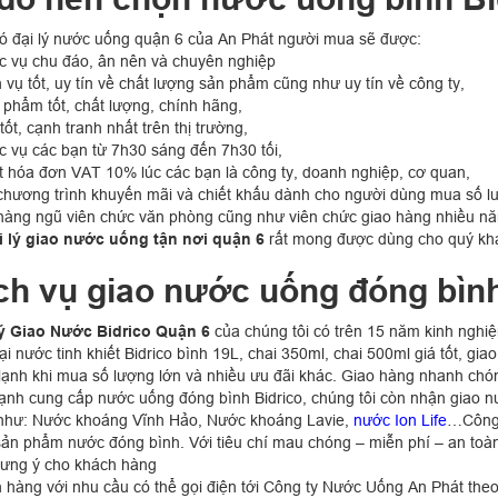
ó đại lý nước uống quận 6 của An Phát người mua sẽ được:
c vụ chu đáo, ân nên và chuyên nghiệp
 vụ tốt, uy tín về chất lượng sản phẩm cũng như uy tín về công ty,
 phẩm tốt, chất lượng, chính hãng,
tốt, cạnh tranh nhất trên thị trường,
c vụ các bạn từ 7h30 sáng đến 7h30 tối,
t hóa đơn VAT 10% lúc các bạn là công ty, doanh nghiệp, cơ quan,
chương trình khuyến mãi và chiết khấu dành cho người dùng mua số l
hàng ngũ viên chức văn phòng cũng như viên chức giao hàng nhiều năm
i lý giao nước uống tận nơi quận 6
rất mong được dùng cho quý kh
ch vụ giao nước uống đóng bình
ý Giao Nước Bidrico Quận 6
của chúng tôi có trên 15 năm kinh nghi
ại nước tinh khiết Bidrico bình 19L, chai 350ml, chai 500ml giá tốt, gi
lạnh khi mua số lượng lớn và nhiều ưu đãi khác. Giao hàng nhanh chó
ạnh cung cấp nước uống đóng bình Bidrico, chúng tôi còn nhận giao nư
như: Nước khoáng Vĩnh Hảo, Nước khoáng Lavie,
nước Ion Life
…Công 
sản phẩm nước đóng bình. Với tiêu chí mau chóng – miễn phí – an toà
ự ưng ý cho khách hàng
 hàng với nhu cầu có thể gọi điện tới Công ty Nước Uống An Phát theo