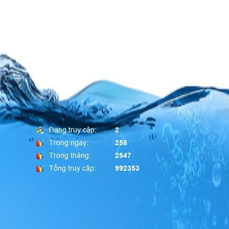
Đang truy cập:
2
Trong ngày:
258
Trong tháng:
2547
Tổng truy cập:
992353