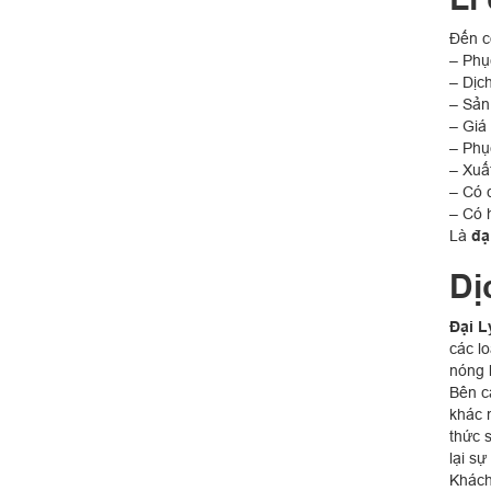
Đến c
– Phụ
– Dịch
– Sản
– Giá 
– Phụ
– Xuấ
– Có 
– Có 
Là
đạ
Dị
Đại L
các lo
nóng 
Bên c
khác 
thức 
lại s
Khách